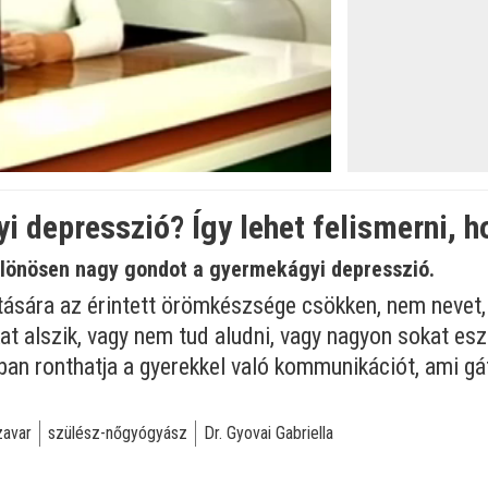
 depresszió? Így lehet felismerni, h
ülönösen nagy gondot a gyermekágyi depresszió.
ására az érintett örömkészsége csökken, nem nevet, s
t alszik, vagy nem tud aludni, vagy nagyon sokat esz
an ronthatja a gyerekkel való kommunikációt, ami gáto
zavar
szülész-nőgyógyász
Dr. Gyovai Gabriella