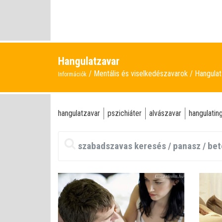
Hangulatzavar
Mentális és viselkedészavarok
Hangulat
Információk
hangulatzavar
pszichiáter
alvászavar
hangulati