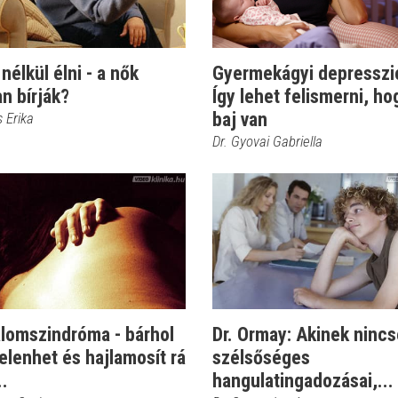
nélkül élni - a nők
Gyermekágyi depresszi
n bírják?
Így lehet felismerni, ho
baj van
s Erika
Dr. Gyovai Gabriella
alomszindróma - bárhol
Dr. Ormay: Akinek ninc
lenhet és hajlamosít rá
szélsőséges
..
hangulatingadozásai,...