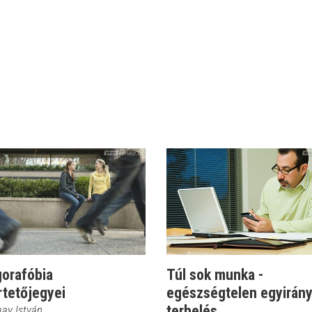
gorafóbia
Túl sok munka -
rtetőjegyei
egészségtelen egyirán
terhelés
may István