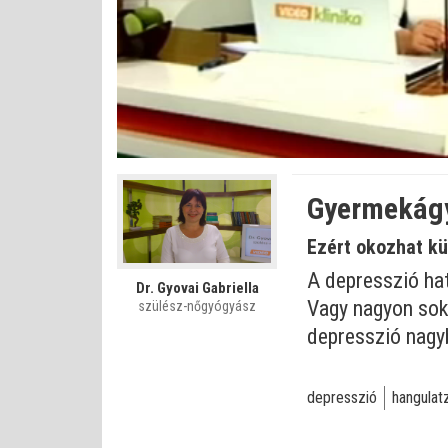
Betöltve
:
Állapot
:
Némítás
0%
0%
kikapcsolva
Gyermekágyi
Ezért okozhat k
A depresszió hat
Dr. Gyovai Gabriella
Vagy nagyon soka
szülész-nőgyógyász
depresszió nagyb
depresszió
hangulat