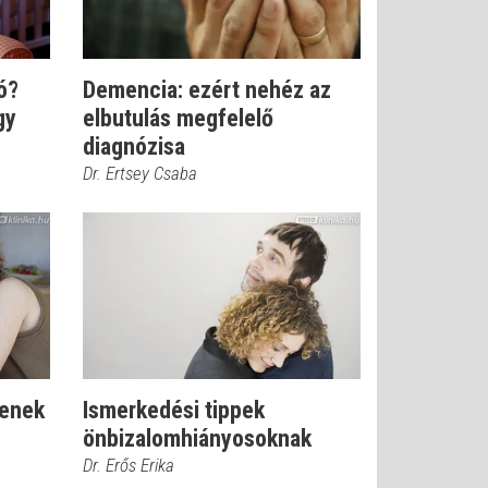
ó?
Demencia: ezért nehéz az
gy
elbutulás megfelelő
diagnózisa
Dr. Ertsey Csaba
senek
Ismerkedési tippek
önbizalomhiányosoknak
Dr. Erős Erika