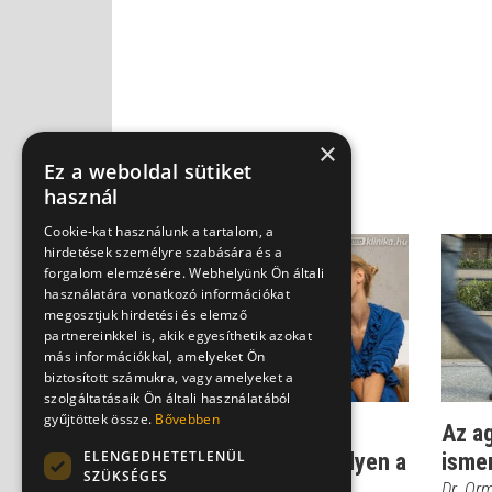
×
Ez a weboldal sütiket
használ
Cookie-kat használunk a tartalom, a
hirdetések személyre szabására és a
forgalom elemzésére. Webhelyünk Ön általi
használatára vonatkozó információkat
megosztjuk hirdetési és elemző
partnereinkkel is, akik egyesíthetik azokat
más információkkal, amelyeket Ön
biztosított számukra, vagy amelyeket a
szolgáltatásaik Ön általi használatából
gyűjtöttek össze.
Bővebben
Ingázás pokol és
Az a
ELENGEDHETETLENÜL
mennyország között - ilyen a
isme
SZÜKSÉGES
mániás depress...
Dr. Or