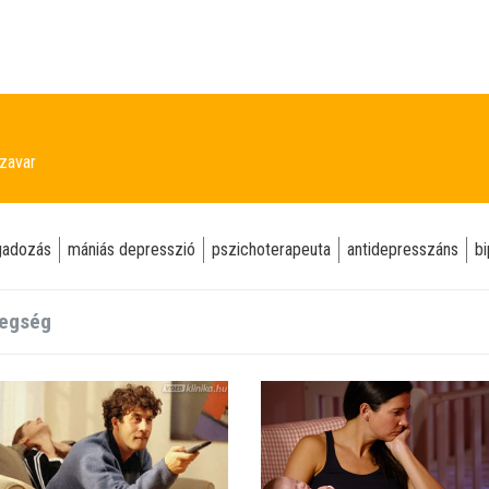
zavar
ngadozás
mániás depresszió
pszichoterapeuta
antidepresszáns
bi