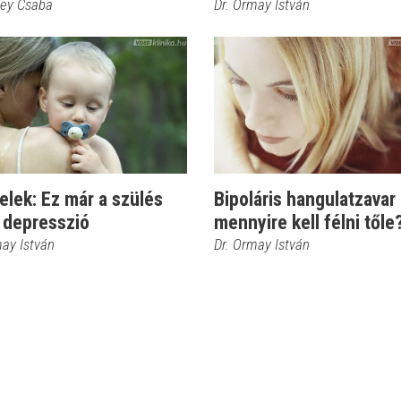
sey Csaba
Dr. Ormay István
jelek: Ez már a szülés
Bipoláris hangulatzavar 
 depresszió
mennyire kell félni tőle
may István
Dr. Ormay István