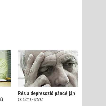
Rés a depresszió páncélján
yú
Dr. Ormay István