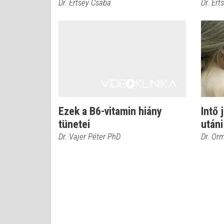
Dr. Ertsey Csaba
Dr. Ert
Ezek a B6-vitamin hiány
Intő 
tünetei
utáni
Dr. Vajer Péter PhD
Dr. Or