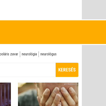
poláris zavar
neurológia
neurológus
KERESÉS