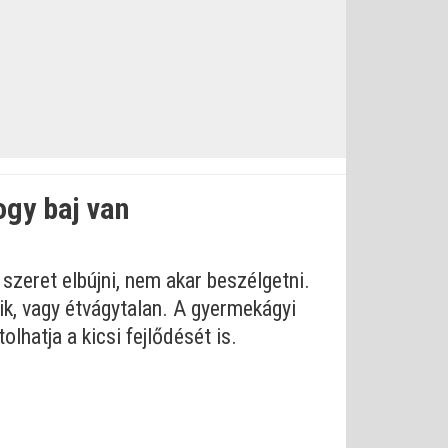
ogy baj van
zeret elbújni, nem akar beszélgetni.
ik, vagy étvágytalan. A gyermekágyi
lhatja a kicsi fejlődését is.