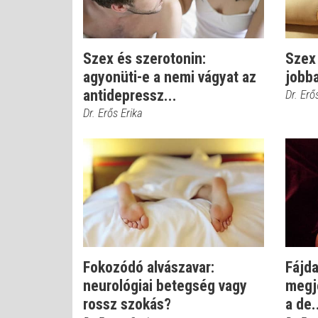
Szex és szerotonin:
Szex 
agyonüti-e a nemi vágyat az
jobba
antidepressz...
Dr. Erő
Dr. Erős Erika
Fokozódó alvászavar:
Fájd
neurológiai betegség vagy
megje
rossz szokás?
a de.