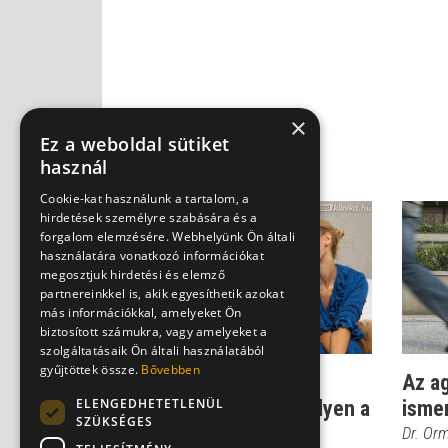
×
Ez a weboldal sütiket
használ
Cookie-kat használunk a tartalom, a
hirdetések személyre szabására és a
forgalom elemzésére. Webhelyünk Ön általi
használatára vonatkozó információkat
megosztjuk hirdetési és elemző
partnereinkkel is, akik egyesíthetik azokat
más információkkal, amelyeket Ön
biztosított számukra, vagy amelyeket a
szolgáltatásaik Ön általi használatából
gyűjtöttek össze.
Bővebben
Ingázás pokol és
Az a
ELENGEDHETETLENÜL
mennyország között - ilyen a
isme
SZÜKSÉGES
mániás depress...
Dr. Or