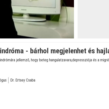
ndróma - bárhol megjelenhet és hajla
indrómára jellemző, hogy beteg hangulatzavara,depressziója és a migrén 
ógus
Dr. Ertsey Csaba