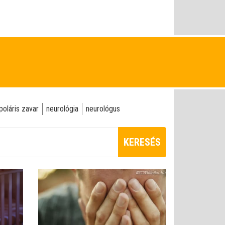
poláris zavar
neurológia
neurológus
KERESÉS