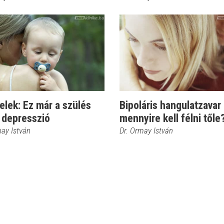
jelek: Ez már a szülés
Bipoláris hangulatzavar 
 depresszió
mennyire kell félni tőle
may István
Dr. Ormay István