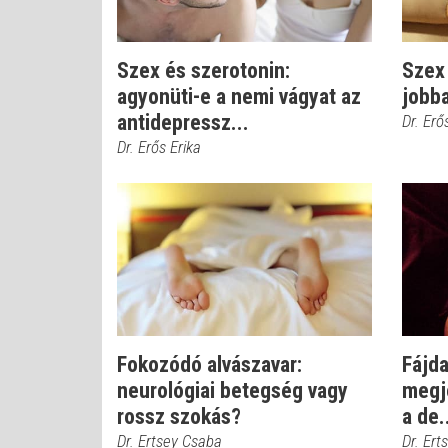
Szex és szerotonin:
Szex 
agyonüti-e a nemi vágyat az
jobba
antidepressz...
Dr. Erő
Dr. Erős Erika
Fokozódó alvászavar:
Fájd
neurológiai betegség vagy
megje
rossz szokás?
a de.
Dr. Ertsey Csaba
Dr. Ert