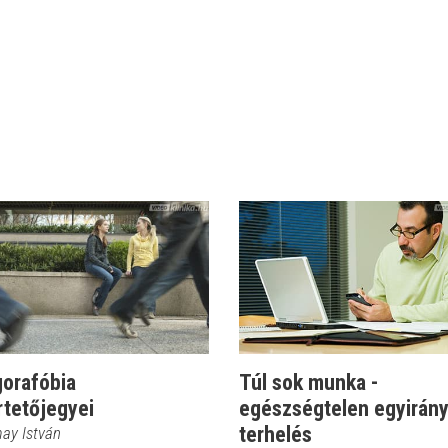
gorafóbia
Túl sok munka -
rtetőjegyei
egészségtelen egyirán
terhelés
may István