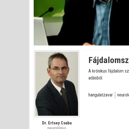
Betöltve
:
Állapot
:
Némítás
0%
0%
kikapcsolva
Fájdalomszi
A krónikus fájdalom sz
adásból.
hangulatzavar
neurol
Dr. Ertsey Csaba
neurológus