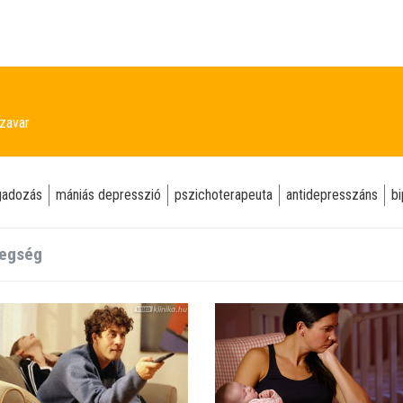
zavar
ngadozás
mániás depresszió
pszichoterapeuta
antidepresszáns
bi