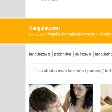
Hangulatzavar
Mentális és viselkedészavarok
Hangulat
Információk
hangulatzavar
pszichiáter
alvászavar
hangulati