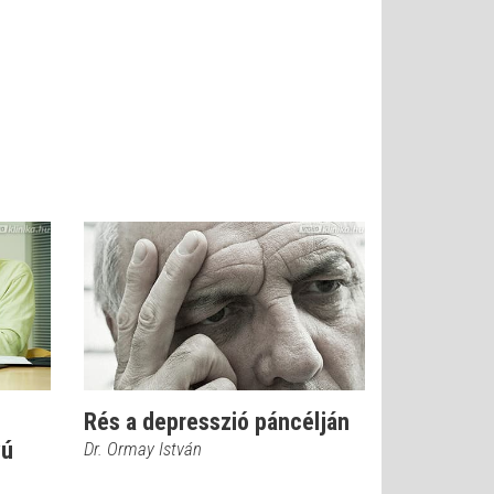
Rés a depresszió páncélján
yú
Dr. Ormay István