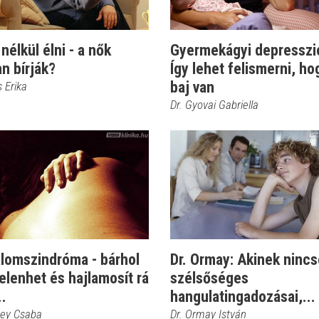
nélkül élni - a nők
Gyermekágyi depresszi
n bírják?
Így lehet felismerni, ho
baj van
s Erika
Dr. Gyovai Gabriella
alomszindróma - bárhol
Dr. Ormay: Akinek ninc
lenhet és hajlamosít rá
szélsőséges
..
hangulatingadozásai,...
sey Csaba
Dr. Ormay István