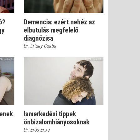
ó?
Demencia: ezért nehéz az
gy
elbutulás megfelelő
diagnózisa
Dr. Ertsey Csaba
senek
Ismerkedési tippek
önbizalomhiányosoknak
Dr. Erős Erika