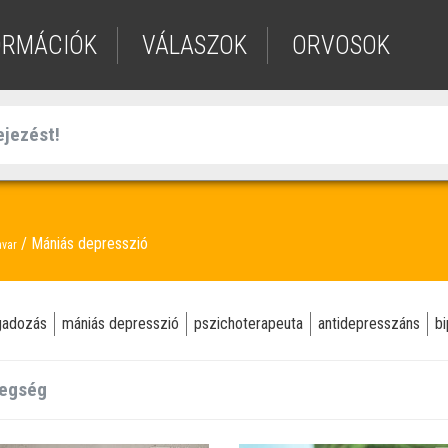
ORMÁCIÓK
VÁLASZOK
ORVOSOK
Mániás depresszió
avar
ngadozás
mániás depresszió
pszichoterapeuta
antidepresszáns
bi