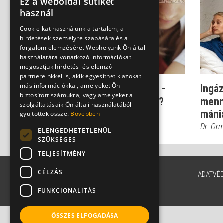
Ez a weboldal sütiket
használ
Cookie-kat használunk a tartalom, a
hirdetések személyre szabására és a
forgalom elemzésére. Webhelyünk Ön általi
használatára vonatkozó információkat
megosztjuk hirdetési és elemző
partnereinkkel is, akik egyesíthetik azokat
más információkkal, amelyeket Ön
Bipoláris hangulatzavar -
Ingáz
biztosított számukra, vagy amelyeket a
mennyire kell félni tőle?
menny
szolgáltatásaik Ön általi használatából
mániá
Dr. Ormay István
gyűjtöttek össze.
Bővebben
Dr. Or
ELENGEDHETETLENÜL
SZÜKSÉGES
TELJESÍTMÉNY
CÉLZÁS
ADATVÉ
FUNKCIONALITÁS
ÖSSZES ELFOGADÁSA