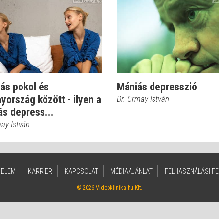
ás pokol és
Mániás depresszió
ország között - ilyen a
Dr. Ormay István
s depress...
may István
DELEM
KARRIER
KAPCSOLAT
MÉDIAAJÁNLAT
FELHASZNÁLÁSI FE
© 2026 Videoklinika.hu Kft.