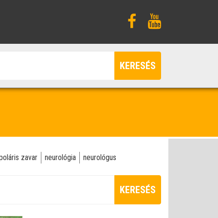
KERESÉS
poláris zavar
neurológia
neurológus
KERESÉS