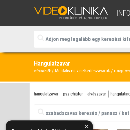
INF
Hangulatzavar
Mentális és viselkedészavarok
Információk
Hangulatz
hangulatzavar
pszichiáter
alvászavar
hangulati
×