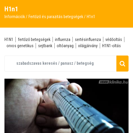
H1n1
Információk
Fertőző és parazitás betegségek
H1n1
H1N1
fertőző betegségek
influenza
sertésinfluenza
védőoltás
orvos genetikus
sejtbank
oltóanyag
világjárvány
H1N1-oltás