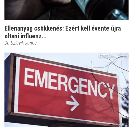
Ellenanyag csökkenés: Ezért kell évente újra
oltani influenz...
Dr. Szlávik János