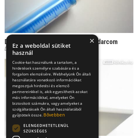
×
Dr. Czeizel: Ez az én személyes kudarcom
Ez a weboldal sütiket
Dr. Czeizel Endre
használ
Cookie-kat használunk a tartalom, a
hirdetések személyre szabására és a
forgalom elemzésére. Webhelyünk Ön általi
használatára vonatkozó információkat
megosztjuk hirdetési és elemző
partnereinkkel is, akik egyesíthetik azokat
más információkkal, amelyeket Ön
biztosított számukra, vagy amelyeket a
szolgáltatásaik Ön általi használatából
Bővebben
gyűjtöttek össze.
ELENGEDHETETLENÜL
SZÜKSÉGES