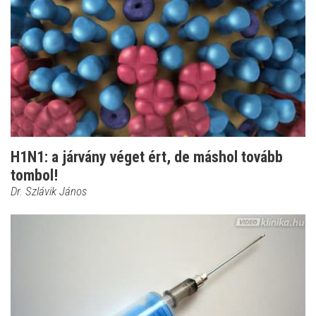
H1N1: a járvány véget ért, de máshol tovább
tombol!
Dr. Szlávik János