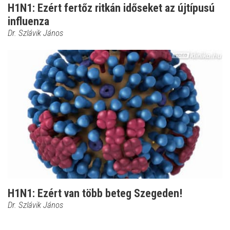
H1N1: Ezért fertőz ritkán időseket az újtípusú
influenza
Dr. Szlávik János
H1N1: Ezért van több beteg Szegeden!
Dr. Szlávik János