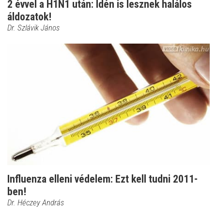
2 évvel a H1N1 után: Idén is lesznek halálos
áldozatok!
Dr. Szlávik János
Influenza elleni védelem: Ezt kell tudni 2011-
ben!
Dr. Héczey András