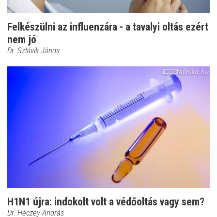
Felkészülni az influenzára - a tavalyi oltás ezért
nem jó
Dr. Szlávik János
H1N1 újra: indokolt volt a védőoltás vagy sem?
Dr. Héczey András