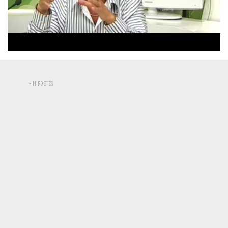
Betöltve
:
Állapot
:
Némítás
0%
0%
kikapcsolva
HIRDETÉS