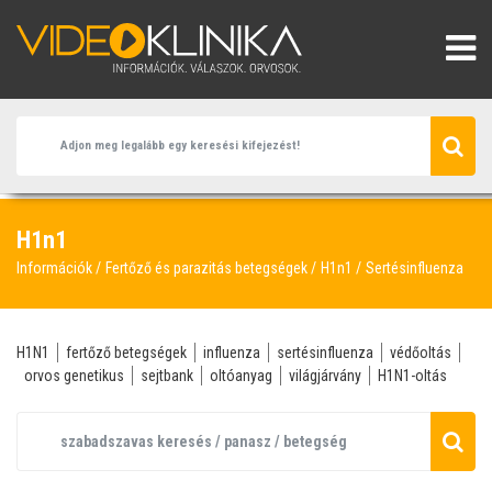
H1n1
Információk
Fertőző és parazitás betegségek
H1n1
Sertésinfluenza
H1N1
fertőző betegségek
influenza
sertésinfluenza
védőoltás
orvos genetikus
sejtbank
oltóanyag
világjárvány
H1N1-oltás