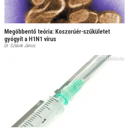
Megöbbentő teória: Koszorúér-szűkületet
gyógyít a H1N1 vírus
Dr. Szlávik János