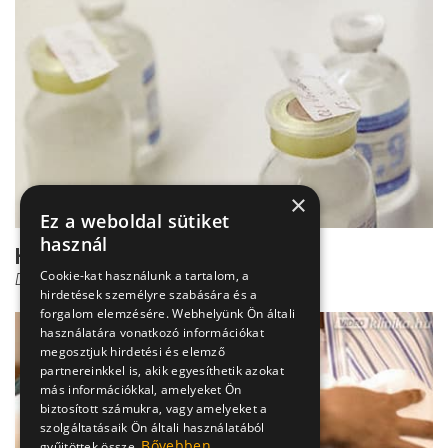
×
Ez a weboldal sütiket
használ
H1N1: Mióta tesztelik az oltást?
Cookie-kat használunk a tartalom, a
Dr. Szlávik János
hirdetések személyre szabására és a
forgalom elemzésére. Webhelyünk Ön általi
használatára vonatkozó információkat
megosztjuk hirdetési és elemző
partnereinkkel is, akik egyesíthetik azokat
más információkkal, amelyeket Ön
biztosított számukra, vagy amelyeket a
szolgáltatásaik Ön általi használatából
Bővebben
gyűjtöttek össze.