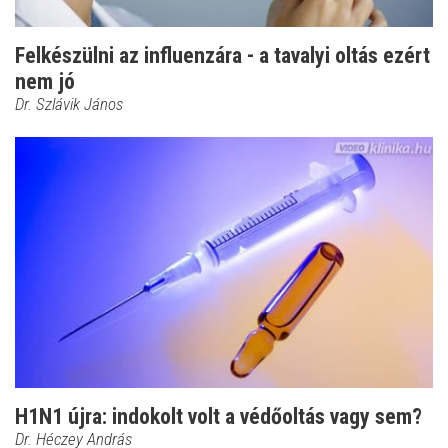
Felkészülni az influenzára - a tavalyi oltás ezért
nem jó
Dr. Szlávik János
H1N1 újra: indokolt volt a védőoltás vagy sem?
Dr. Héczey András