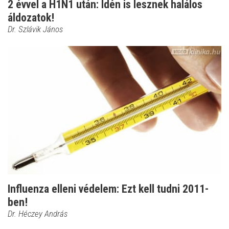
2 évvel a H1N1 után: Idén is lesznek halálos
áldozatok!
Dr. Szlávik János
Influenza elleni védelem: Ezt kell tudni 2011-
ben!
Dr. Héczey András