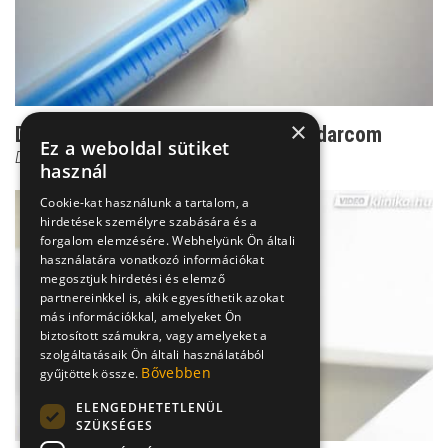
×
Dr. Czeizel: Ez az én személyes kudarcom
Ez a weboldal sütiket
Dr. Czeizel Endre
használ
Cookie-kat használunk a tartalom, a
hirdetések személyre szabására és a
forgalom elemzésére. Webhelyünk Ön általi
használatára vonatkozó információkat
megosztjuk hirdetési és elemző
partnereinkkel is, akik egyesíthetik azokat
más információkkal, amelyeket Ön
biztosított számukra, vagy amelyeket a
szolgáltatásaik Ön általi használatából
Bővebben
gyűjtöttek össze.
ELENGEDHETETLENÜL
SZÜKSÉGES