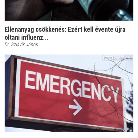
Ellenanyag csökkenés: Ezért kell évente újra
oltani influenz...
Dr. Szlávik János