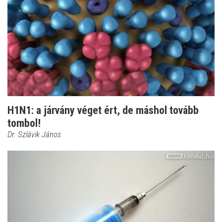
H1N1: a járvány véget ért, de máshol tovább
tombol!
Dr. Szlávik János