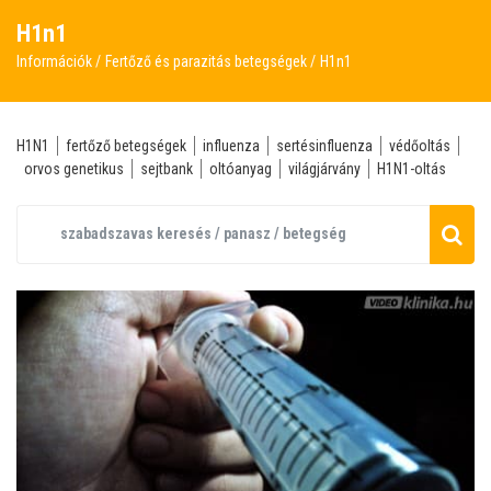
H1n1
Információk
Fertőző és parazitás betegségek
H1n1
H1N1
fertőző betegségek
influenza
sertésinfluenza
védőoltás
orvos genetikus
sejtbank
oltóanyag
világjárvány
H1N1-oltás