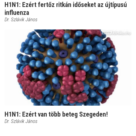
H1N1: Ezért fertőz ritkán időseket az újtípusú
influenza
Dr. Szlávik János
H1N1: Ezért van több beteg Szegeden!
Dr. Szlávik János