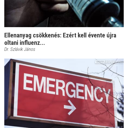
Ellenanyag csökkenés: Ezért kell évente újra
oltani influenz...
Dr. Szlávik János