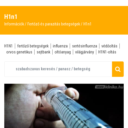
H1n1
Információk
Fertőző és parazitás betegségek
H1n1
H1N1
fertőző betegségek
influenza
sertésinfluenza
védőoltás
orvos genetikus
sejtbank
oltóanyag
világjárvány
H1N1-oltás