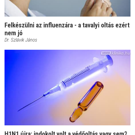
Felkészülni az influenzára - a tavalyi oltás ezért
nem jó
Dr. Szlávik János
H1N1 újra: indokolt volt a védőoltás vagy sem?