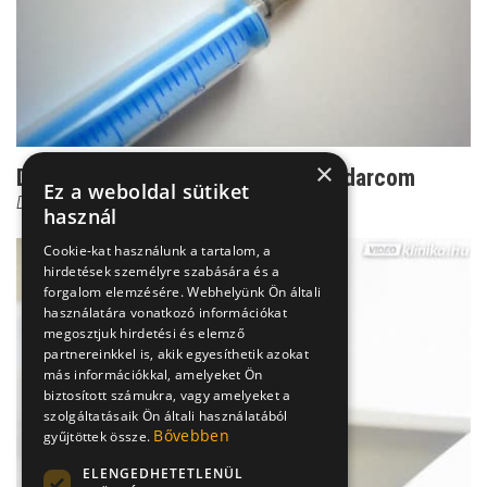
×
Dr. Czeizel: Ez az én személyes kudarcom
Ez a weboldal sütiket
Dr. Czeizel Endre
használ
Cookie-kat használunk a tartalom, a
hirdetések személyre szabására és a
forgalom elemzésére. Webhelyünk Ön általi
használatára vonatkozó információkat
megosztjuk hirdetési és elemző
partnereinkkel is, akik egyesíthetik azokat
más információkkal, amelyeket Ön
biztosított számukra, vagy amelyeket a
szolgáltatásaik Ön általi használatából
Bővebben
gyűjtöttek össze.
ELENGEDHETETLENÜL