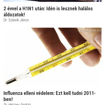
2 évvel a H1N1 után: Idén is lesznek halálos
áldozatok!
Dr. Szlávik János
Influenza elleni védelem: Ezt kell tudni 2011-
ben!
Dr. Héczey András