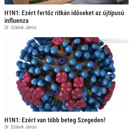
H1N1: Ezért fertőz ritkán időseket az újtípusú
influenza
Dr. Szlávik János
H1N1: Ezért van több beteg Szegeden!
Dr. Szlávik János