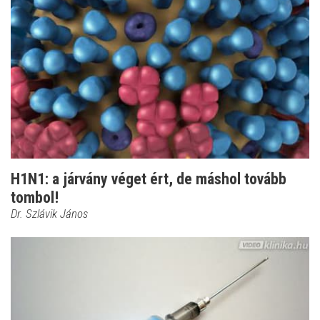
H1N1: a járvány véget ért, de máshol tovább
tombol!
Dr. Szlávik János