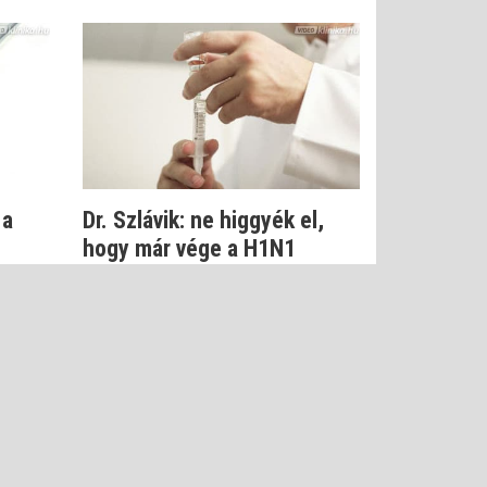
 a
Dr. Szlávik: ne higgyék el,
hogy már vége a H1N1
járványnak
Dr. Szlávik János