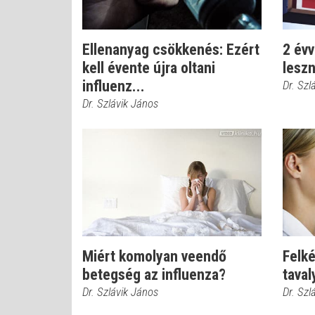
Ellenanyag csökkenés: Ezért
2 évv
kell évente újra oltani
leszn
influenz...
Dr. Szl
Dr. Szlávik János
Miért komolyan veendő
Felké
betegség az influenza?
taval
Dr. Szlávik János
Dr. Szl