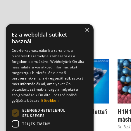
×
Ez a weboldal sütiket
használ
Cookie-kat használunk a tartalom, a
hirdetések személyre szabására és a
forgalom elemzésére. Webhelyünk Ön általi
használatára vonatkozó információkat
megosztjuk hirdetési és elemző
partnereinkkel is, akik egyesíthetik azokat
más információkkal, amelyeket Ön
biztosított számukra, vagy amelyeket a
szolgáltatásaik Ön általi használatából
gyűjtöttek össze.
Bővebben
ELENGEDHETETLENÜL
H1N1: oltás helyett tabletta?
H1N1:
SZÜKSÉGES
másh
Dr. Szlávik János
TELJESÍTMÉNY
Dr. Szl