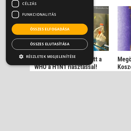
CÉLZÁS
FUNKCIONALITÁS
ÖSSZES ELFOGADÁSA
ÖSSZES ELUTASÍTÁSA
RÉSZLETEK MEGJELENÍTÉSE
Dr. Szlávik: Nem hibázott a
Megö
WHO a H1N1 riasztással!
Kosz
gyógy
Dr. Szlávik János
Dr. Szl