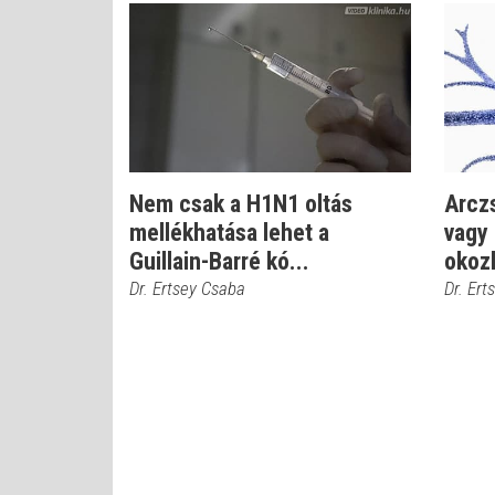
Nem csak a H1N1 oltás
Arczs
mellékhatása lehet a
vagy 
Guillain-Barré kó...
okoz
Dr. Ertsey Csaba
Dr. Ert