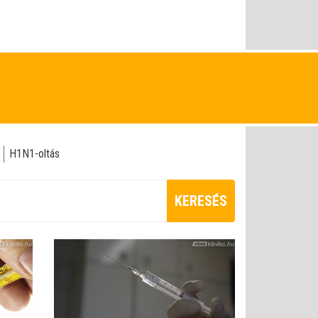
H1N1-oltás
KERESÉS