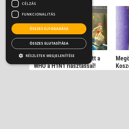
CÉLZÁS
FUNKCIONALITÁS
ÖSSZES ELFOGADÁSA
ÖSSZES ELUTASÍTÁSA
RÉSZLETEK MEGJELENÍTÉSE
Dr. Szlávik: Nem hibázott a
Megö
WHO a H1N1 riasztással!
Kosz
gyógy
Dr. Szlávik János
Dr. Szl