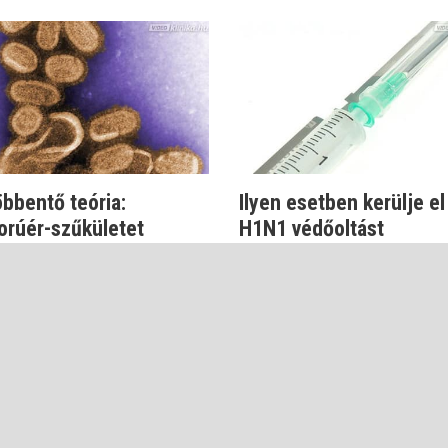
bbentő teória:
Ilyen esetben kerülje el
orúér-szűkületet
H1N1 védőoltást
ít a H1N1 vírus
Dr. Szlávik János
ávik János