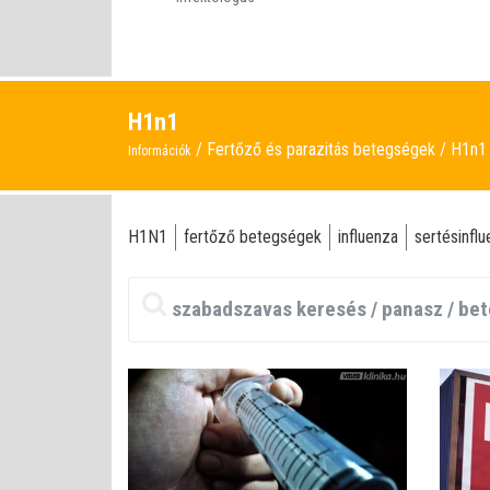
H1n1
Fertőző és parazitás betegségek
H1n1
Információk
H1N1
fertőző betegségek
influenza
sertésinfl