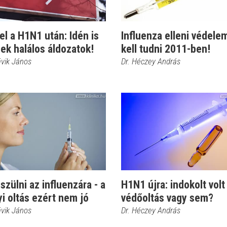
el a H1N1 után: Idén is
Influenza elleni védelem
ek halálos áldozatok!
kell tudni 2011-ben!
ávik János
Dr. Héczey András
szülni az influenzára - a
H1N1 újra: indokolt volt
yi oltás ezért nem jó
védőoltás vagy sem?
ávik János
Dr. Héczey András