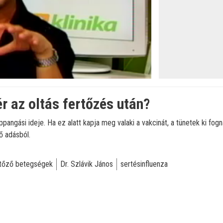
r az oltás fertőzés után?
appangási ideje. Ha ez alatt kapja meg valaki a vakcinát, a tünetek ki fog
ő adásból.
rtőző betegségek
Dr. Szlávik János
sertésinfluenza