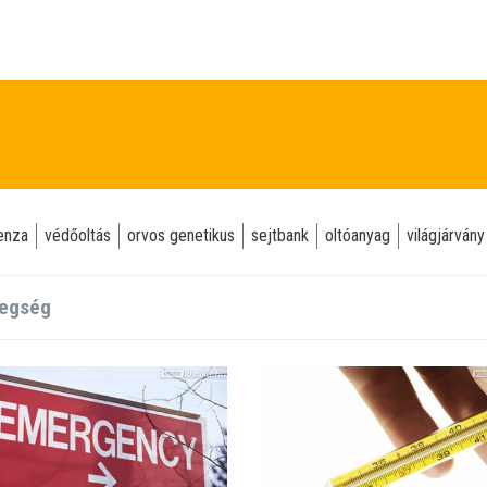
uenza
védőoltás
orvos genetikus
sejtbank
oltóanyag
világjárvány