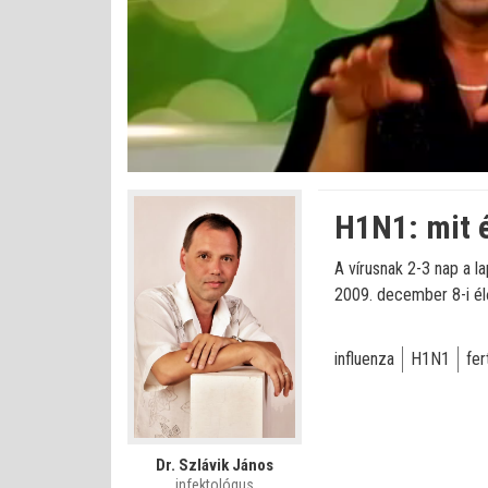
Betöltve
:
Állapot
:
Némítás
0%
0%
kikapcsolva
H1N1: mit é
A vírusnak 2-3 nap a l
2009. december 8-i él
influenza
H1N1
fe
Dr. Szlávik János
infektológus