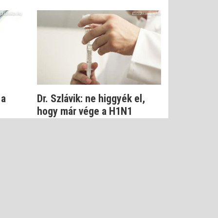
 a
Dr. Szlávik: ne higgyék el,
hogy már vége a H1N1
járványnak
Dr. Szlávik János