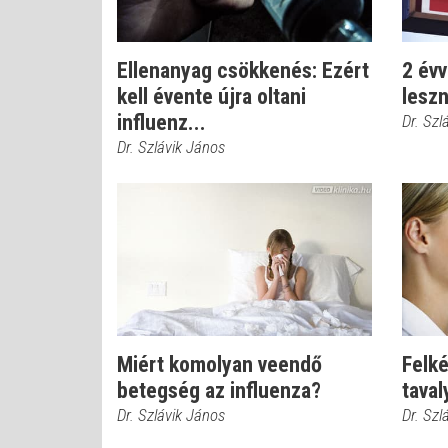
Ellenanyag csökkenés: Ezért
2 évv
kell évente újra oltani
leszn
influenz...
Dr. Szl
Dr. Szlávik János
Miért komolyan veendő
Felké
betegség az influenza?
taval
Dr. Szlávik János
Dr. Szl