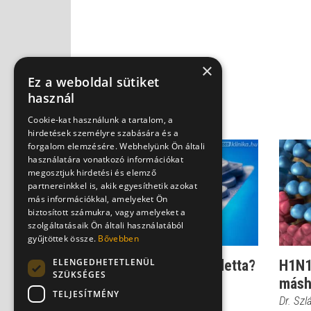
×
Ez a weboldal sütiket
használ
Cookie-kat használunk a tartalom, a
hirdetések személyre szabására és a
forgalom elemzésére. Webhelyünk Ön általi
használatára vonatkozó információkat
megosztjuk hirdetési és elemző
partnereinkkel is, akik egyesíthetik azokat
más információkkal, amelyeket Ön
biztosított számukra, vagy amelyeket a
szolgáltatásaik Ön általi használatából
gyűjtöttek össze.
Bővebben
ELENGEDHETETLENÜL
H1N1: oltás helyett tabletta?
H1N1:
SZÜKSÉGES
másh
Dr. Szlávik János
TELJESÍTMÉNY
Dr. Szl