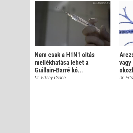
Nem csak a H1N1 oltás
Arczs
mellékhatása lehet a
vagy 
Guillain-Barré kó...
okoz
Dr. Ertsey Csaba
Dr. Ert