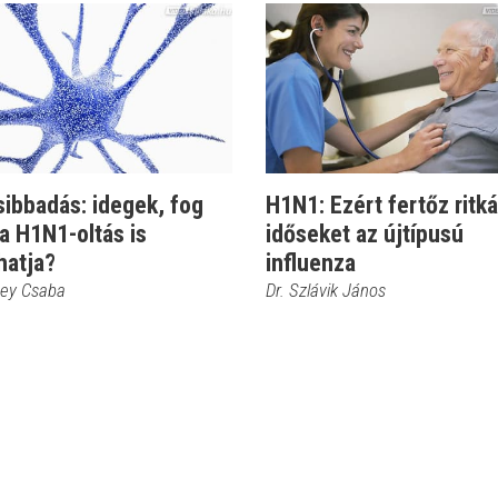
ibbadás: idegek, fog
H1N1: Ezért fertőz ritk
a H1N1-oltás is
időseket az újtípusú
hatja?
influenza
sey Csaba
Dr. Szlávik János