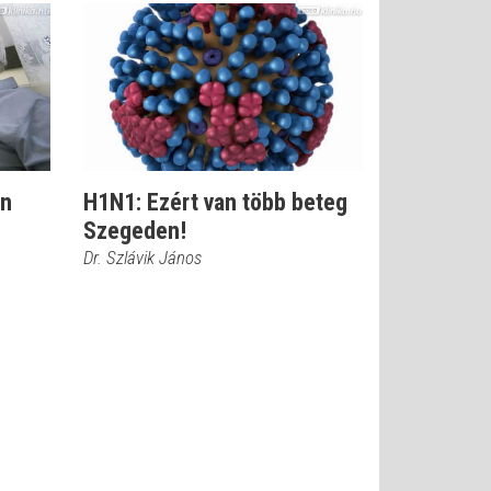
án
H1N1: Ezért van több beteg
Szegeden!
Dr. Szlávik János