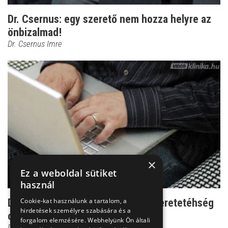
Dr. Csernus: egy szerető nem hozza helyre az
önbizalmad!
Dr. Csernus Imre
×
Ez a weboldal sütiket
használ
Dr. Csernus: online szerelem, a szeretetéhség
Cookie-kat használunk a tartalom, a
hirdetések személyre szabására és a
csapdája
forgalom elemzésére. Webhelyünk Ön általi
Dr. Csernus Imre