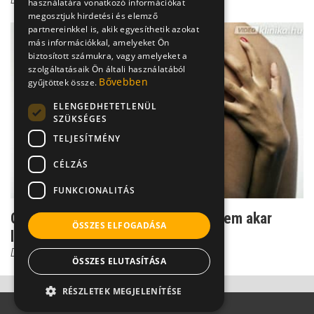
használatára vonatkozó információkat
megosztjuk hirdetési és elemző
partnereinkkel is, akik egyesíthetik azokat
más információkkal, amelyeket Ön
biztosított számukra, vagy amelyeket a
szolgáltatásaik Ön általi használatából
Bővebben
gyűjtöttek össze.
ELENGEDHETETLENÜL
SZÜKSÉGES
TELJESÍTMÉNY
CÉLZÁS
FUNKCIONALITÁS
Csernus: Női hiba - amikor a férfi nem akar
ÖSSZES ELFOGADÁSA
lehorgonyozni
Dr. Csernus Imre
ÖSSZES ELUTASÍTÁSA
RÉSZLETEK MEGJELENÍTÉSE