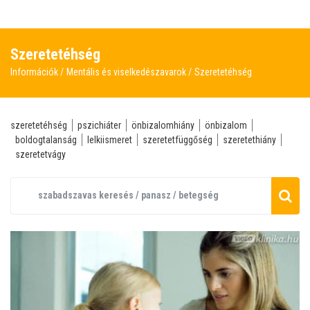
Szeretetéhség
Információk
Mentális és viselkedészavarok
Szeretetéhség
szeretetéhség
pszichiáter
önbizalomhiány
önbizalom
boldogtalanság
lelkiismeret
szeretetfüggőség
szeretethiány
szeretetvágy