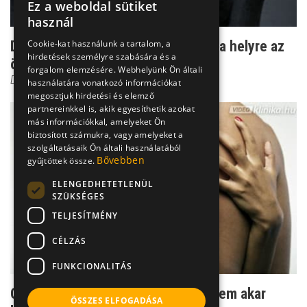
Ez a weboldal sütiket
használ
Cookie-kat használunk a tartalom, a
Dr. Csernus: egy szerető nem hozza helyre az
hirdetések személyre szabására és a
önbizalmad!
forgalom elemzésére. Webhelyünk Ön általi
Dr. Csernus Imre
használatára vonatkozó információkat
megosztjuk hirdetési és elemző
partnereinkkel is, akik egyesíthetik azokat
más információkkal, amelyeket Ön
biztosított számukra, vagy amelyeket a
szolgáltatásaik Ön általi használatából
Bővebben
gyűjtöttek össze.
ELENGEDHETETLENÜL
SZÜKSÉGES
TELJESÍTMÉNY
CÉLZÁS
FUNKCIONALITÁS
Csernus: Női hiba - amikor a férfi nem akar
ÖSSZES ELFOGADÁSA