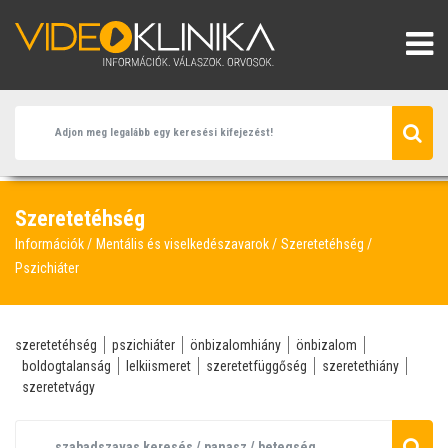
Szeretetéhség
Információk
Mentális és viselkedészavarok
Szeretetéhség
Pszichiáter
szeretetéhség
pszichiáter
önbizalomhiány
önbizalom
boldogtalanság
lelkiismeret
szeretetfüggőség
szeretethiány
szeretetvágy