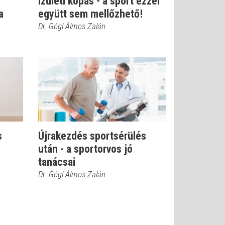
Ízületi kopás - a sport ezzel
a
együtt sem mellőzhető!
Dr. Gógl Álmos Zalán
s
Újrakezdés sportsérülés
után - a sportorvos jó
tanácsai
Dr. Gógl Álmos Zalán