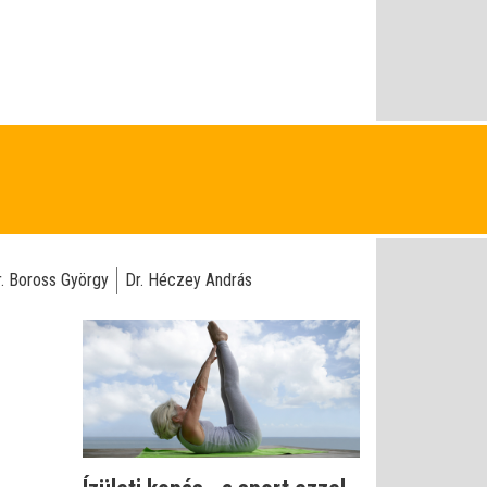
r. Boross György
Dr. Héczey András