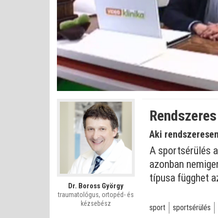
Bet
Állapot
:
Némítás
0%
0%
kikapcsolva
Rendszeres 
Aki rendszeresen
A sportsérülés a
azonban nemigen
típusa függhet a
Dr. Boross György
traumatológus, ortopéd- és
kézsebész
sport
sportsérülés