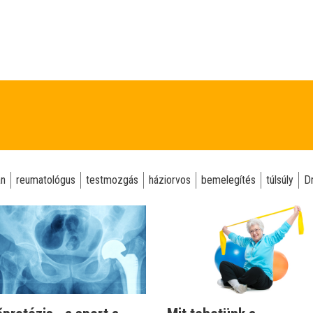
án
reumatológus
testmozgás
háziorvos
bemelegítés
túlsúly
D