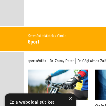
Keresési találatok
Cimke
Sport
sportsérülés
Dr. Zolnay Péter
Dr. Gógl Álmos Zal
×
Ez a weboldal sütiket