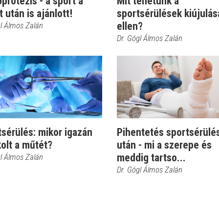
protézis - a sport a
Mit tehetünk a
 után is ajánlott!
sportsérülések kiújulás
ellen?
gl Álmos Zalán
Dr. Gógl Álmos Zalán
sérülés: mikor igazán
Pihentetés sportsérülé
olt a műtét?
után - mi a szerepe és
meddig tartso...
gl Álmos Zalán
Dr. Gógl Álmos Zalán