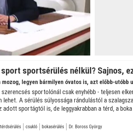
öltve
:
sport sportsérülés nélkül? Sajnos, ez
 mozog, legyen bármilyen óvatos is, azt előbb-utóbb u
 szerencsés sportolónál csak enyhébb - teljesen elker
 lehet. A sérülés súlyossága rándulástól a szalagsz
z adott sportágtól is, de leggyakrabban a térd, a boka
térdsérülés
csukló
bokasérülés
Dr. Boross György