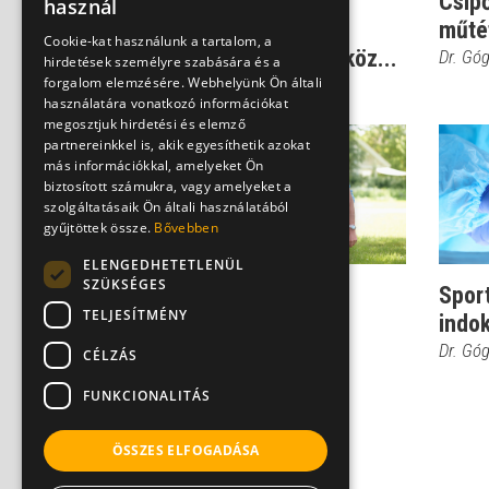
A sportsérülések
Csípő
használ
megelőzése - sokat
műtét
Cookie-kat használunk a tartalom, a
segíthetnek a védőeszköz...
Dr. Gó
hirdetések személyre szabására és a
forgalom elemzésére. Webhelyünk Ön általi
Dr. Gógl Álmos Zalán
használatára vonatkozó információkat
megosztjuk hirdetési és elemző
partnereinkkel is, akik egyesíthetik azokat
más információkkal, amelyeket Ön
biztosított számukra, vagy amelyeket a
szolgáltatásaik Ön általi használatából
gyűjtöttek össze.
Bővebben
ELENGEDHETETLENÜL
SZÜKSÉGES
A sport szerepe a
Sport
TELJESÍTMÉNY
csontritkulás
indok
megelőzésében
Dr. Gó
CÉLZÁS
Dr. Gógl Álmos Zalán
FUNKCIONALITÁS
ÖSSZES ELFOGADÁSA