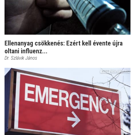
Ellenanyag csökkenés: Ezért kell évente újra
oltani influenz...
Dr. Szlávik János