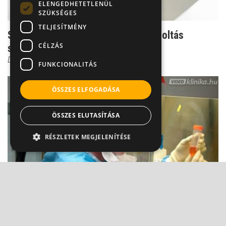
ELENGEDHETETLENÜL
SZÜKSÉGES
TELJESÍTMÉNY
Száraz, hurutos köhögés - A H1N1 oltás
CÉLZÁS
szövődménye?
Dr. Mucsi János
FUNKCIONALITÁS
ÖSSZES ELFOGADÁSA
ÖSSZES ELUTASÍTÁSA
RÉSZLETEK MEGJELENÍTÉSE
Dr. Szlávik: Nem hibázott a WHO a H1N1