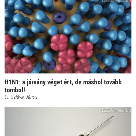
H1N1: a járvány véget ért, de máshol tovább
tombol!
Dr. Szlávik János