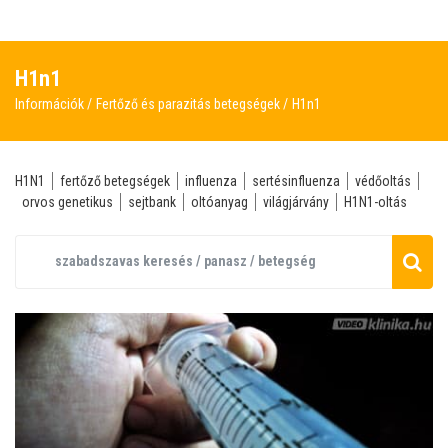
H1n1
Információk
Fertőző és parazitás betegségek
H1n1
H1N1
fertőző betegségek
influenza
sertésinfluenza
védőoltás
orvos genetikus
sejtbank
oltóanyag
világjárvány
H1N1-oltás