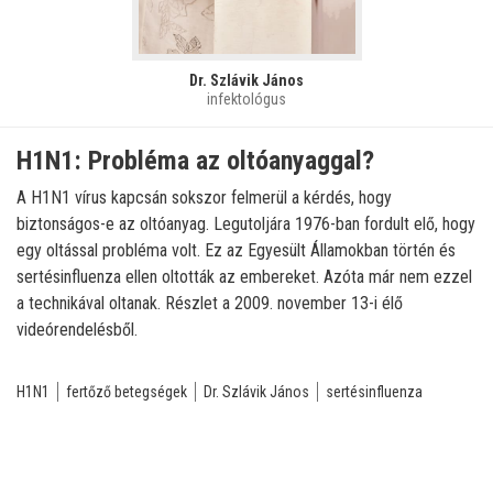
Dr. Szlávik János
infektológus
H1N1: Probléma az oltóanyaggal?
A H1N1 vírus kapcsán sokszor felmerül a kérdés, hogy
biztonságos-e az oltóanyag. Legutoljára 1976-ban fordult elő, hogy
egy oltással probléma volt. Ez az Egyesült Államokban történ és
sertésinfluenza ellen oltották az embereket. Azóta már nem ezzel
a technikával oltanak. Részlet a 2009. november 13-i élő
videórendelésből.
H1N1
fertőző betegségek
Dr. Szlávik János
sertésinfluenza