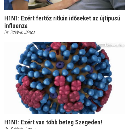
H1N1: Ezért fertőz ritkán időseket az újtípusú
influenza
Dr. Szlávik János
H1N1: Ezért van több beteg Szegeden!
Dr. Szlávik János