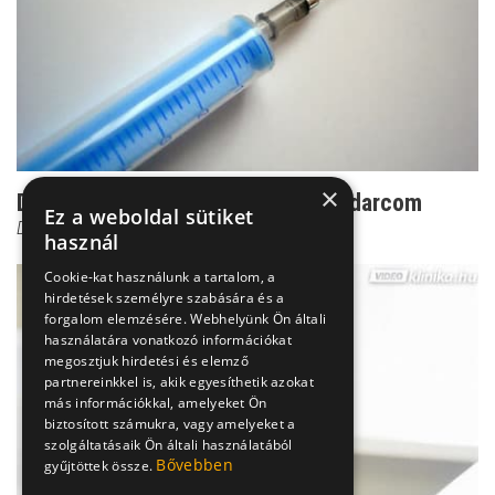
×
Dr. Czeizel: Ez az én személyes kudarcom
Ez a weboldal sütiket
Dr. Czeizel Endre
használ
Cookie-kat használunk a tartalom, a
hirdetések személyre szabására és a
forgalom elemzésére. Webhelyünk Ön általi
használatára vonatkozó információkat
megosztjuk hirdetési és elemző
partnereinkkel is, akik egyesíthetik azokat
más információkkal, amelyeket Ön
biztosított számukra, vagy amelyeket a
szolgáltatásaik Ön általi használatából
Bővebben
gyűjtöttek össze.