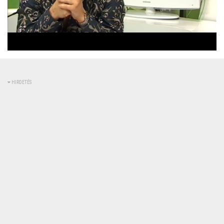
Betöltve
:
Állapot
:
Némítás
0%
0%
kikapcsolva
HIRDETÉS