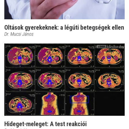
Oltások gyerekeknek: a légúti betegségek ellen
Dr. Mucsi János
Hideget-meleget: A test reakciói