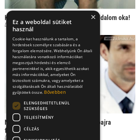
×
Kelés a végbél felett: Ez lehet a fájdalom oka!
Ez a weboldal sütiket
Dr. Tisza Tímea
használ
Cookie-kat használunk a tartalom, a
hirdetések személyre szabására és a
forgalom elemzésére. Webhelyünk Ön általi
használatára vonatkozó információkat
megosztjuk hirdetési és elemző
partnereinkkel is, akik egyesíthetik azokat
más információkkal, amelyeket Ön
biztosított számukra, vagy amelyeket a
szolgáltatásaik Ön általi használatából
Bővebben
gyűjtöttek össze.
ELENGEDHETETLENÜL
SZÜKSÉGES
TELJESÍTMÉNY
Nem csak vesebeszéd: Rengeteg bajra
CÉLZÁS
figyelmeztet a vizelet
Dr. Fischer Gábor