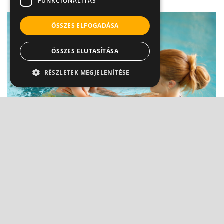
FUNKCIONALITÁS
ÖSSZES ELFOGADÁSA
ÖSSZES ELUTASÍTÁSA
RÉSZLETEK MEGJELENÍTÉSE
Tényleg veszélyes lehet a gyereknek a
babaúszás?
Dr. Bókay János