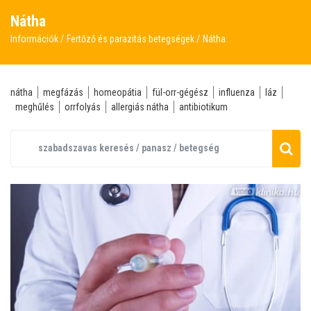
Nátha
Információk
Fertőző és parazitás betegségek
Nátha
nátha
megfázás
homeopátia
fül-orr-gégész
influenza
láz
meghűlés
orrfolyás
allergiás nátha
antibiotikum