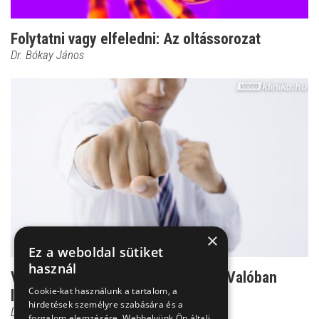
Folytatni vagy elfeledni: Az oltássorozat
Dr. Bókay János
×
Ez a weboldal sütiket
használ
Vesekőzúzás és ízületi fájdalmak: Valóban
Cookie-kat használunk a tartalom, a
lehet összefüggés?
hirdetések személyre szabására és a
Dr. Fischer Gábor
forgalom elemzésére. Webhelyünk Ön általi