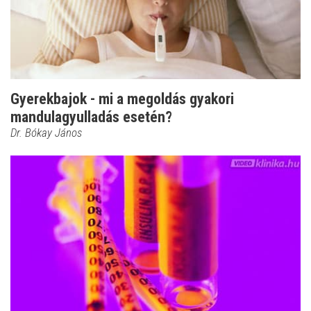
Gyerekbajok - mi a megoldás gyakori
mandulagyulladás esetén?
Dr. Bókay János