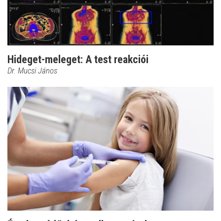
Hideget-meleget: A test reakciói
Dr. Mucsi János