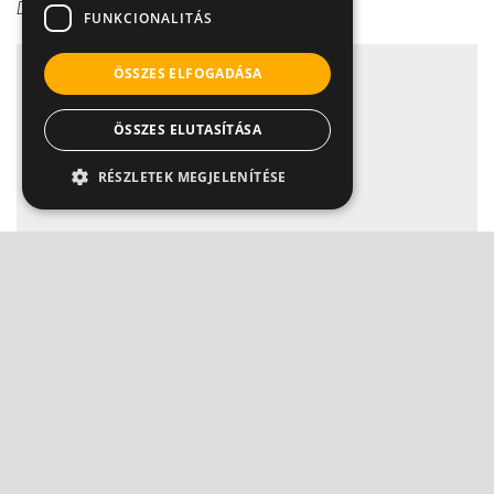
Dr. Szlávik János
FUNKCIONALITÁS
ÖSSZES ELFOGADÁSA
ÖSSZES ELUTASÍTÁSA
RÉSZLETEK MEGJELENÍTÉSE
Nem vicc: Ezért veszélyes az influenzajárvány!