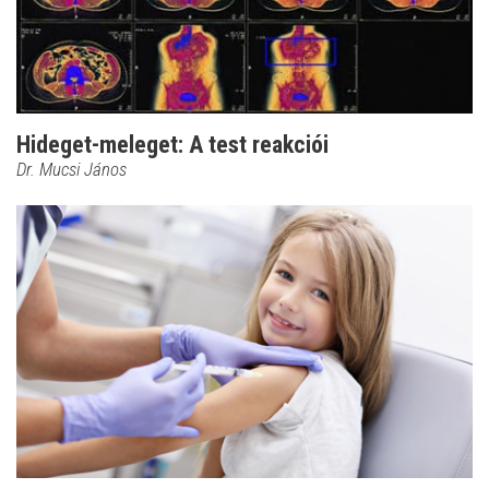
Hideget-meleget: A test reakciói
Dr. Mucsi János