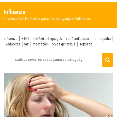
Influenza
Információk
Fertőző és parazitás betegségek
Influenza
influenza
H1N1
fertőző betegségek
sertésinfluenza
homeopátia
védőoltás
láz
megfázás
orvos genetikus
sejtbank