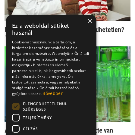
×
Ez a weboldal sütiket
Betegség gyerekről gyerekre: Kivédhetetlen?
használ
Dr. Bókay János
Cookie-kat használunk a tartalom, a
hirdetések személyre szabására és a
forgalom elemzésére. Webhelyünk Ön általi
használatára vonatkozó információkat
megosztjuk hirdetési és elemző
partnereinkkel is, akik egyesíthetik azokat
más információkkal, amelyeket Ön
biztosított számukra, vagy amelyeket a
szolgáltatásaik Ön általi használatából
Bővebben
gyűjtöttek össze.
ELENGEDHETETLENÜL
SZÜKSÉGES
TELJESÍTMÉNY
CÉLZÁS
Agresszív influenza - és ami mögötte van