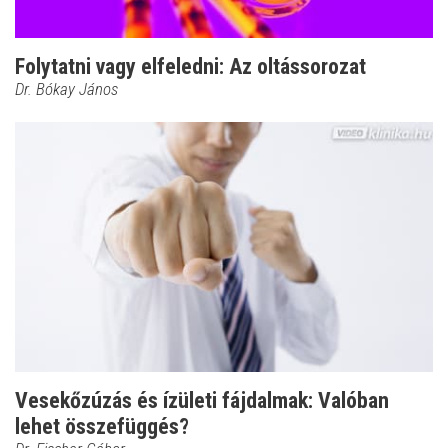
Folytatni vagy elfeledni: Az oltássorozat
Dr. Bókay János
Vesekőzúzás és ízületi fájdalmak: Valóban
lehet összefüggés?