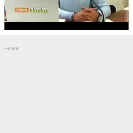
Betöltve
:
Állapot
:
Némítás
0%
0%
kikapcsolva
HIRDETÉS