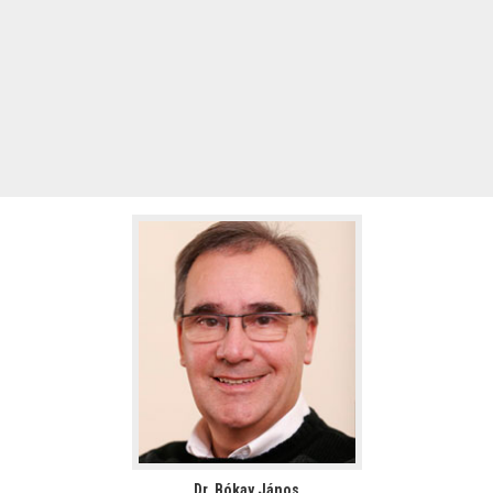
Dr. Bókay János