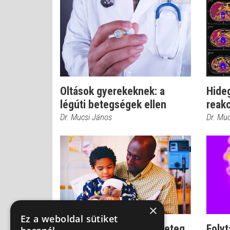
Oltások gyerekeknek: a
Hideg
légúti betegségek ellen
reakc
Dr. Mucsi János
Dr. Mu
×
Ez a weboldal sütiket
Védőoltás után: Mitől beteg
Folyt