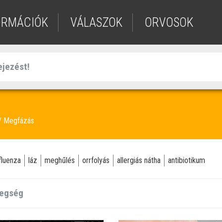
ORMÁCIÓK
VÁLASZOK
ORVOSOK
Megfázás
fluenza
láz
meghűlés
orrfolyás
allergiás nátha
antibiotikum