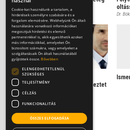
használ
a gyerek?
oltás
Cookie-kat használunk a tartalom, a
Dr. Bókay János
Dr. Bó
hirdetések személyre szabására és a
forgalom elemzésére. Webhelyünk Ön általi
használatára vonatkozó információkat
megosztjuk hirdetési és elemző
partnereinkkel is, akik egyesíthetik azokat
más információkkal, amelyeket Ön
biztosított számukra, vagy amelyeket a
szolgáltatásaik Ön általi használatából
gyűjtöttek össze.
Bővebben
ELENGEDHETETLENÜL
SZÜKSÉGES
Nem csak vesebeszéd:
Ismer
TELJESÍTMÉNY
Rengeteg bajra figyelmeztet
a vizelet
CÉLZÁS
Dr. Fischer Gábor
FUNKCIONALITÁS
ÖSSZES ELFOGADÁSA