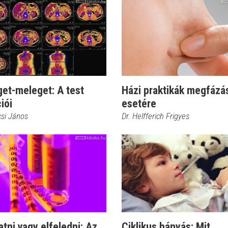
et-meleget: A test
Házi praktikák megfázá
iói
esetére
csi János
Dr. Helfferich Frigyes
atni vagy elfeledni: Az
Ciklikus hányás: Mit