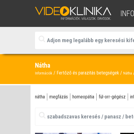
INF
Nátha
Fertőző és parazitás betegségek
Információk
Nátha
nátha
megfázás
homeopátia
fül-orr-gégész
in