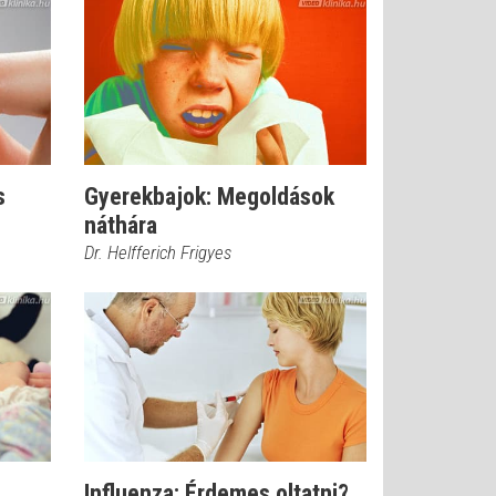
s
Gyerekbajok: Megoldások
náthára
Dr. Helfferich Frigyes
Influenza: Érdemes oltatni?