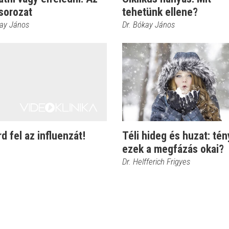
sorozat
tehetünk ellene?
kay János
Dr. Bókay János
d fel az influenzát!
Téli hideg és huzat: tén
ezek a megfázás okai?
Dr. Helfferich Frigyes