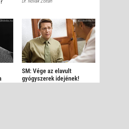
?
Dr. Novák Zoltán
SM: Vége az elavult
a
gyógyszerek idejének!
Dr. Ertsey Csaba