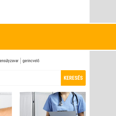
ensúlyzavar
gerincvelő
KERESÉS