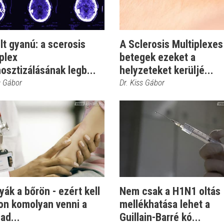
lt gyanú: a scerosis
A Sclerosis Multiplexes
plex
betegek ezeket a
osztizálásának legb...
helyzeteket kerüljé...
s Gábor
Dr. Kiss Gábor
ák a bőrön - ezért kell
Nem csak a H1N1 oltás
on komolyan venni a
mellékhatása lehet a
ad...
Guillain-Barré kó...