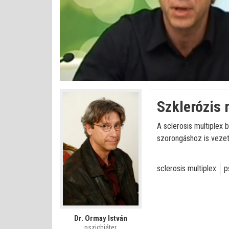
Betöltve
:
Állapot
:
Némítás
0%
0%
kikapcsolva
Szklerózis 
A sclerosis multiplex b
szorongáshoz is vezet
sclerosis multiplex
p
Dr. Ormay István
pszichiáter,