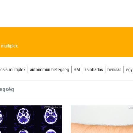
 multiplex
rosis multiplex
autoimmun betegség
SM
zsibbadás
bénulás
egy