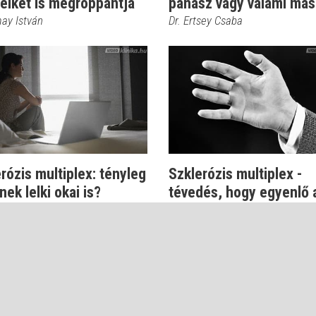
lelket is megroppantja
panasz vagy valami más
may István
Dr. Ertsey Csaba
rózis multiplex: tényleg
Szklerózis multiplex -
nek lelki okai is?
tévedés, hogy egyenlő 
tolószékkel
bényi Erika
Dr. Ertsey Csaba