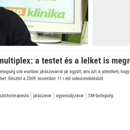
multiplex: a testet és a lelket is meg
etegség sok esetben járászavarral jár együtt, ami azt is jelentheti, hogy
het. Részlet a 2009. november 11-i élő videorendelésből.
szichoterapeuta
járászavar
egyensúlyzavar
SM-betegség