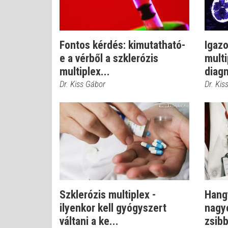
Fontos kérdés: kimutatható-
Igazo
e a vérből a szklerózis
multi
multiplex...
diagn
Dr. Kiss Gábor
Dr. Kis
Szklerózis multiplex -
Hangy
ilyenkor kell gyógyszert
nagy
váltani a ke...
zsibb