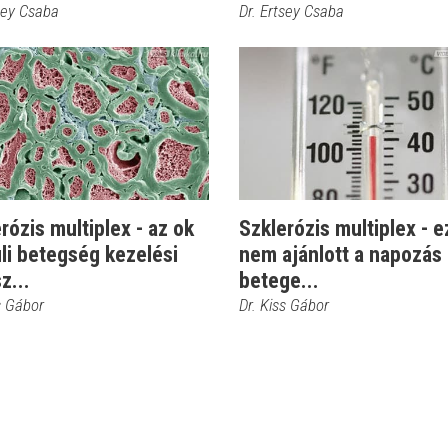
sey Csaba
Dr. Ertsey Csaba
rózis multiplex - az ok
Szklerózis multiplex - e
li betegség kezelési
nem ajánlott a napozás 
z...
betege...
s Gábor
Dr. Kiss Gábor