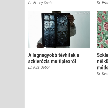
Dr. Ertsey Csaba
Dr. Ert
A legnagyobb tévhitek a
Szkle
szklerózis multiplexről
nélkü
móds
Dr. Kiss Gábor
Dr. Kis