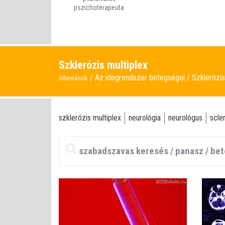
pszichoterapeuta
Szklerózis multiplex
Az idegrendszer betegségei
Szklerózis
Információk
szklerózis multiplex
neurológia
neurológus
scle