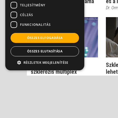
multiplexes betegek száma
és a 
TELJESÍTMÉNY
Dr. Kiss Gábor
Dr. Or
CÉLZÁS
FUNKCIONALITÁS
ÖSSZES ELFOGADÁSA
ÖSSZES ELUTASÍTÁSA
RÉSZLETEK MEGJELENÍTÉSE
Narancsbőr-kezelés és
Szkle
szklerózis multiplex
lehet
Dr. Ertsey Csaba
Dr. Bor