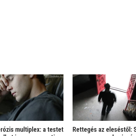
rózis multiplex: a testet
Rettegés az eleséstől: 