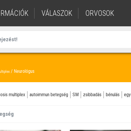
ORMÁCIÓK
VÁLASZOK
ORVOSOK
Neurológus
ltiplex
rosis multiplex
autoimmun betegség
SM
zsibbadás
bénulás
egy