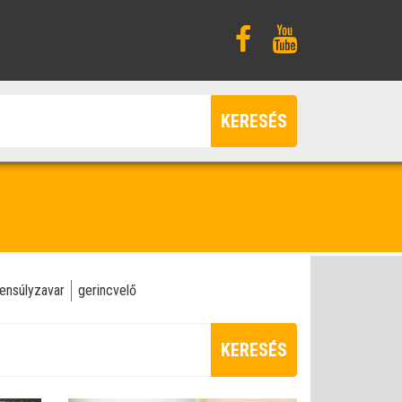
KERESÉS
ensúlyzavar
gerincvelő
KERESÉS