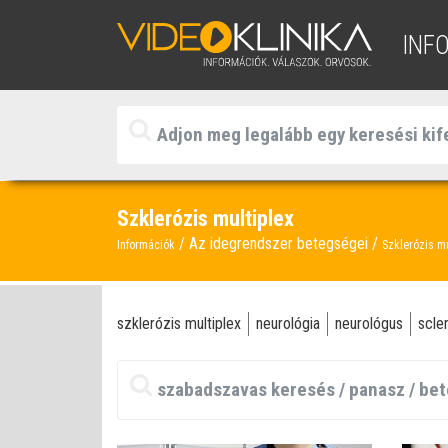
INF
Szklerózis multiplex
Az idegrendszer betegségei
Információk
Szklerózis mu
szklerózis multiplex
neurológia
neurológus
scle