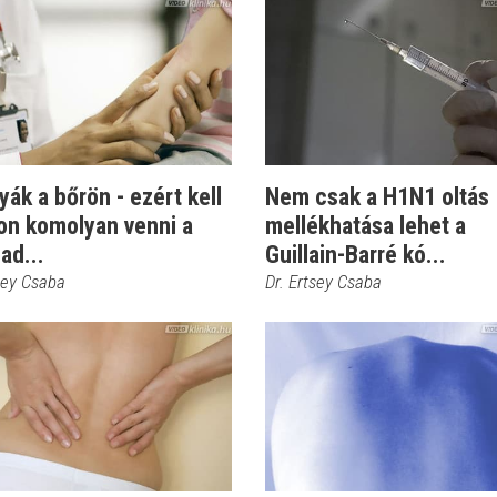
ák a bőrön - ezért kell
Nem csak a H1N1 oltás
on komolyan venni a
mellékhatása lehet a
ad...
Guillain-Barré kó...
sey Csaba
Dr. Ertsey Csaba