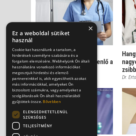
×
Ez a weboldal sütiket
használ
Cookie-kat használunk a tartalom, a
Szklerózis multiplex - a
Hangy
hirdetések személyre szabására és a
diagnózis már nem egyenlő a
nagy
forgalom elemzésére. Webhelyünk Ön általi
használatára vonatkozó információkat
tolószé...
zsibb
megosztjuk hirdetési és elemző
Dr. Ertsey Csaba
Dr. Ert
partnereinkkel is, akik egyesíthetik azokat
más információkkal, amelyeket Ön
biztosított számukra, vagy amelyeket a
szolgáltatásaik Ön általi használatából
gyűjtöttek össze.
Bővebben
ELENGEDHETETLENÜL
SZÜKSÉGES
TELJESÍTMÉNY