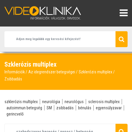
Szklerózis multiplex
Információk
Az idegrendszer betegségei
Szklerózis multiplex
Zsibbadás
szklerózis multiplex
neurológia
neurológus
sclerosis multiplex
autoimmun betegség
SM
zsibbadás
bénulás
egyensúlyzavar
gerincvelő