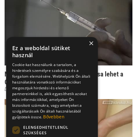
×
Ez a weboldal sütiket
használ
Cookie-kat használunk a tartalom, a
hirdetések személyre szabására és a
Nem csak a H1N1 oltás mellékhatása lehet a
forgalom elemzésére. Webhelyünk Ön általi
Guillain-Barré kó...
használatára vonatkozó információkat
megosztjuk hirdetési és elemző
Dr. Ertsey Csaba
partnereinkkel is, akik egyesíthetik azokat
más információkkal, amelyeket Ön
biztosított számukra, vagy amelyeket a
szolgáltatásaik Ön általi használatából
Bővebben
gyűjtöttek össze.
ELENGEDHETETLENÜL
SZÜKSÉGES