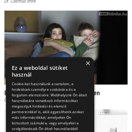
Dr. Csernus Imre
×
Ez a weboldal sütiket
használ
Cookie-kat használunk a tartalom, a
hirdetések személyre szabására és a
Ezért rettegünk az éjszakai sötétben
forgalom elemzésére. Webhelyünk Ön általi
Dr. Ormay István
használatára vonatkozó információkat
megosztjuk hirdetési és elemző
partnereinkkel is, akik egyesíthetik azokat
más információkkal, amelyeket Ön
biztosított számukra, vagy amelyeket a
szolgáltatásaik Ön általi használatából