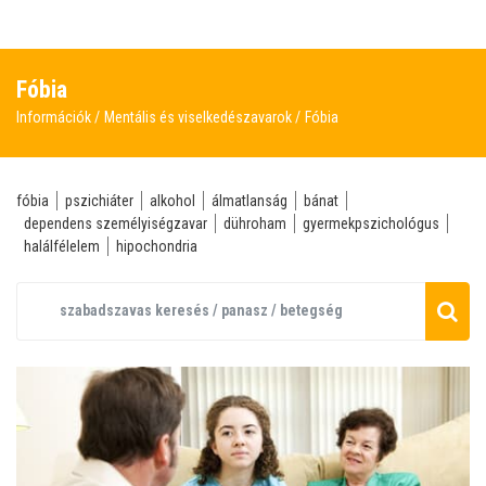
Fóbia
Információk
Mentális és viselkedészavarok
Fóbia
fóbia
pszichiáter
alkohol
álmatlanság
bánat
dependens személyiségzavar
dühroham
gyermekpszichológus
halálfélelem
hipochondria