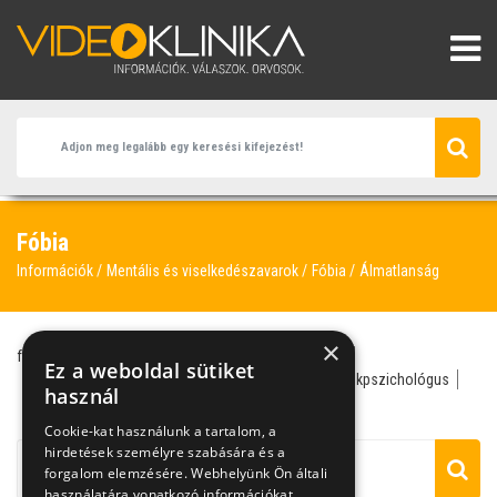
Fóbia
Információk
Mentális és viselkedészavarok
Fóbia
Álmatlanság
×
fóbia
pszichiáter
alkohol
álmatlanság
bánat
Ez a weboldal sütiket
dependens személyiségzavar
dühroham
gyermekpszichológus
használ
halálfélelem
hipochondria
Cookie-kat használunk a tartalom, a
hirdetések személyre szabására és a
forgalom elemzésére. Webhelyünk Ön általi
használatára vonatkozó információkat