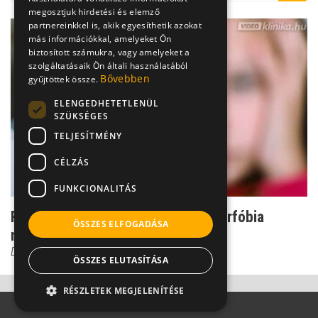
megosztjuk hirdetési és elemző
partnereinkkel is, akik egyesíthetik azokat
más információkkal, amelyeket Ön
biztosított számukra, vagy amelyeket a
szolgáltatásaik Ön általi használatából
Bővebben
gyűjtöttek össze.
ELENGEDHETETLENÜL
SZÜKSÉGES
TELJESÍTMÉNY
CÉLZÁS
FUNKCIONALITÁS
Rettenetes félelem: mi rejlik a viharfóbia
ÖSSZES ELFOGADÁSA
mögött?
Dr. Ormay István
ÖSSZES ELUTASÍTÁSA
RÉSZLETEK MEGJELENÍTÉSE