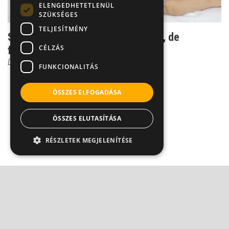
ELENGEDHETETLENÜL
SZÜKSÉGES
TELJESÍTMÉNY
Szeretetfüggőség - nem betegség, de
CÉLZÁS
foglalkozni kell vele
Dr. Ormay István
FUNKCIONALITÁS
ÖSSZES ELFOGADÁSA
ÖSSZES ELUTASÍTÁSA
RÉSZLETEK MEGJELENÍTÉSE