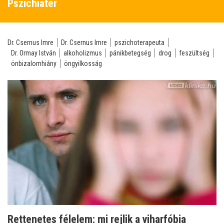
Pszichiáter
Dr. Csernus Imre
Dr. Csernus Imre
pszichoterapeuta
Dr. Ormay István
alkoholizmus
pánikbetegség
drog
feszültség
önbizalomhiány
öngyilkosság
Rettenetes félelem: mi rejlik a viharfóbia