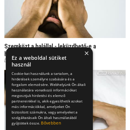
Szemközt a halállal - leküzdhető-e a
×
halálfélelem?
Ez a weboldal sütiket
Dr. Ormay István
használ
Cookie-kat használunk a tartalom, a
hirdetések személyre szabására és a
forgalom elemzésére. Webhelyünk Ön általi
használatára vonatkozó információkat
megosztjuk hirdetési és elemző
partnereinkkel is, akik egyesíthetik azokat
más információkkal, amelyeket Ön
biztosított számukra, vagy amelyeket a
szolgáltatásaik Ön általi használatából
Bővebben
gyűjtöttek össze.