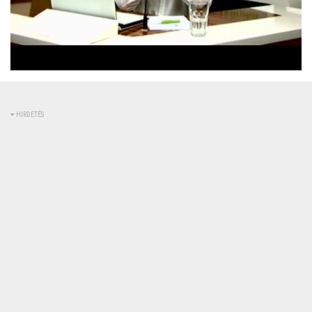
Betöltve
:
Állapot
:
Némítás
0%
0%
kikapcsolva
HIRDETÉS