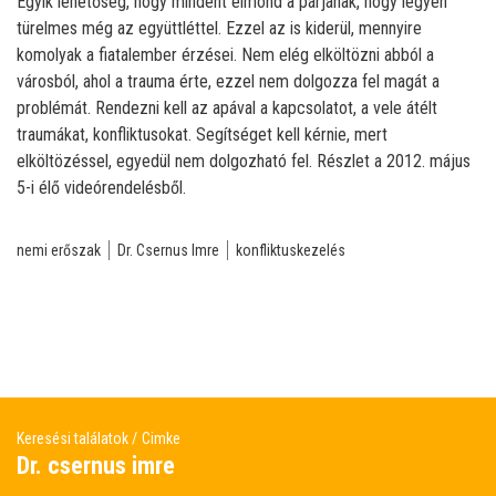
Egyik lehetőség, hogy mindent elmond a párjának, hogy legyen
türelmes még az együttléttel. Ezzel az is kiderül, mennyire
komolyak a fiatalember érzései. Nem elég elköltözni abból a
városból, ahol a trauma érte, ezzel nem dolgozza fel magát a
problémát. Rendezni kell az apával a kapcsolatot, a vele átélt
traumákat, konfliktusokat. Segítséget kell kérnie, mert
elköltözéssel, egyedül nem dolgozható fel. Részlet a 2012. május
5-i élő videórendelésből.
nemi erőszak
Dr. Csernus Imre
konfliktuskezelés
Keresési találatok
Cimke
Dr. csernus imre