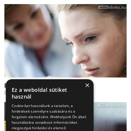
×
Felnőtté válás - Ez kell hozzá
Ez a weboldal sütiket
Dr. Csernus Imre
használ
Cookie-kat használunk a tartalom, a
hirdetések személyre szabására és a
forgalom elemzésére. Webhelyünk Ön általi
használatára vonatkozó információkat
megosztjuk hirdetési és elemző