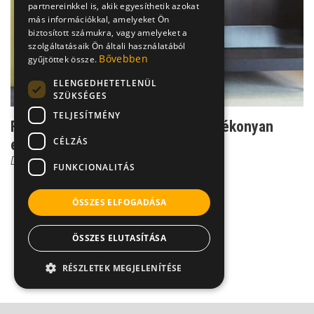
partnereinkkel is, akik egyesíthetik azokat
más információkkal, amelyeket Ön
biztosított számukra, vagy amelyeket a
szolgáltatásaik Ön általi használatából
Bővebben
gyűjtöttek össze.
ELENGEDHETETLENÜL
SZÜKSÉGES
TELJESÍTMÉNY
Félelemfüggőség - Így tehetsz hatékonyan
CÉLZÁS
ellene
Dr. Csernus Imre
FUNKCIONALITÁS
ÖSSZES ELFOGADÁSA
ÖSSZES ELUTASÍTÁSA
RÉSZLETEK MEGJELENÍTÉSE