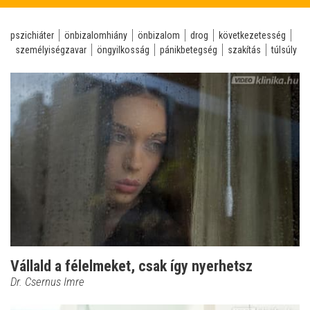
pszichiáter
önbizalomhiány
önbizalom
drog
következetesség
személyiségzavar
öngyilkosság
pánikbetegség
szakítás
túlsúly
Vállald a félelmeket, csak így nyerhetsz
Dr. Csernus Imre