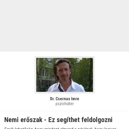
Dr. Csernus Imre
pszichiáter
Nemi erőszak - Ez segíthet feldolgozni