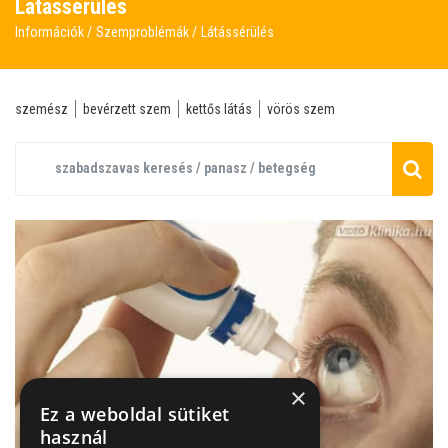
Látássérülés
Információk
Szemproblémák
Látássérülés
szemész
bevérzett szem
kettős látás
vörös szem
×
Ez a weboldal sütiket
használ