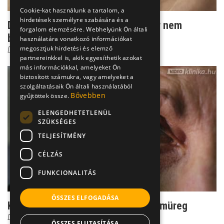
Cookie-kat használunk a tartalom, a
hirdetések személyre szabására és a
Durva szembevérzés - ilyenkor már nem
forgalom elemzésére. Webhelyünk Ön általi
bagatell panasz
használatára vonatkozó információkat
megosztjuk hirdetési és elemző
Dr. Őri Zsolt
partnereinkkel is, akik egyesíthetik azokat
más információkkal, amelyeket Ön
biztosított számukra, vagy amelyeket a
szolgáltatásaik Ön általi használatából
Bővebben
gyűjtöttek össze.
ELENGEDHETETLENÜL
SZÜKSÉGES
TELJESÍTMÉNY
CÉLZÁS
FUNKCIONALITÁS
ÖSSZES ELFOGADÁSA
Kettőslátás: amikor beszűkül a szemüreg
Dr. Kusnyerik Ákos
ÖSSZES ELUTASÍTÁSA