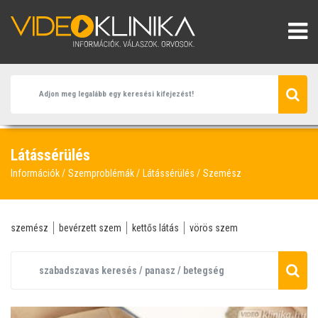
Látássérülés
Információk
Szemproblémák
Látássérülés
Szemész
szemész
bevérzett szem
kettős látás
vörös szem