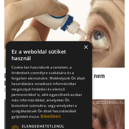
×
Ez a weboldal sütiket
használ
Cookie-kat használunk a tartalom, a
hirdetések személyre szabására és a
Durva szembevérzés - ilyenkor már nem
forgalom elemzésére. Webhelyünk Ön általi
bagatell panasz
használatára vonatkozó információkat
megosztjuk hirdetési és elemző
Dr. Őri Zsolt
partnereinkkel is, akik egyesíthetik azokat
más információkkal, amelyeket Ön
biztosított számukra, vagy amelyeket a
szolgáltatásaik Ön általi használatából
Bővebben
gyűjtöttek össze.
ELENGEDHETETLENÜL