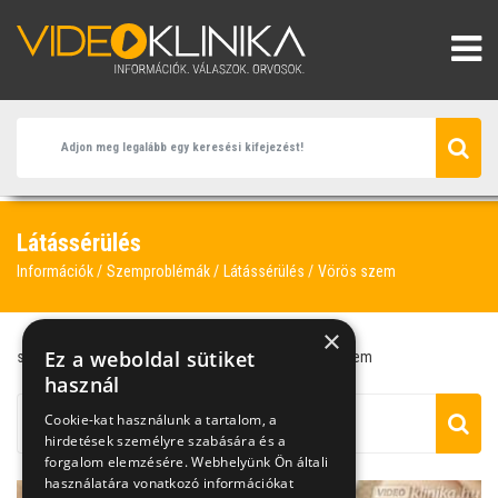
Látássérülés
Információk
Szemproblémák
Látássérülés
Vörös szem
×
Ez a weboldal sütiket
szemész
bevérzett szem
kettős látás
vörös szem
használ
Cookie-kat használunk a tartalom, a
hirdetések személyre szabására és a
forgalom elemzésére. Webhelyünk Ön általi
használatára vonatkozó információkat