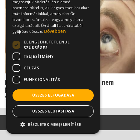
megosztjuk hirdetési és elemző
partnereinkkel is, akik egyesíthetik azokat
más információkkal, amelyeket Ön
biztosított számukra, vagy amelyeket a
szolgáltatásaik Ön általi használatából
Bővebben
gyűjtöttek össze.
ELENGEDHETETLENÜL
SZÜKSÉGES
TELJESÍTMÉNY
CÉLZÁS
FUNKCIONALITÁS
Durva szembevérzés - ilyenkor már nem
bagatell panasz
ÖSSZES ELFOGADÁSA
Dr. Őri Zsolt
ÖSSZES ELUTASÍTÁSA
RÉSZLETEK MEGJELENÍTÉSE