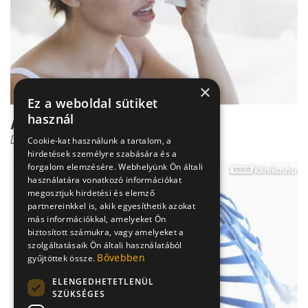
×
Ez a weboldal sütiket
használ
A nehéz légzés okai
Dr. Mucsi János
Cookie-kat használunk a tartalom, a
hirdetések személyre szabására és a
forgalom elemzésére. Webhelyünk Ön általi
használatára vonatkozó információkat
megosztjuk hirdetési és elemző
partnereinkkel is, akik egyesíthetik azokat
más információkkal, amelyeket Ön
biztosított számukra, vagy amelyeket a
szolgáltatásaik Ön általi használatából
Bővebben
gyűjtöttek össze.
ELENGEDHETETLENÜL
SZÜKSÉGES