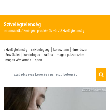
Szívelégtelenség
Információk
Keringési problémák, vér
Szívelégtelenség
szívelégtelenség
szívbetegség
koleszterin
érrendszer
érszűkület
kardiológus
kalória
magas pulzusszám
magas vérnyomás
sport