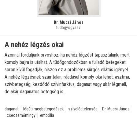
Dr. Mucsi János
tüdőgyógyász
A nehéz légzés okai
Azonnal forduljunk orvoshoz, ha nehéz légzést tapasztalunk, mert
komoly bajra is utalhat. A tüdőgondozókban a fulladó betegeket
soron kívül fogadják, hiszen ez a probléma sürgős ellátás igényel.
A nehéz légzésnek számtalan, ráadásul komoly oka lehet: asztma,
szívbetegség, kezdődő szívinfarktus, daganat vagy akár légmell,
de akár daganatos betegség is.
daganat
légúti megbetegedések
szívelégtelenség
Dr. Mucsi János
csecsemőmirigy
embólia