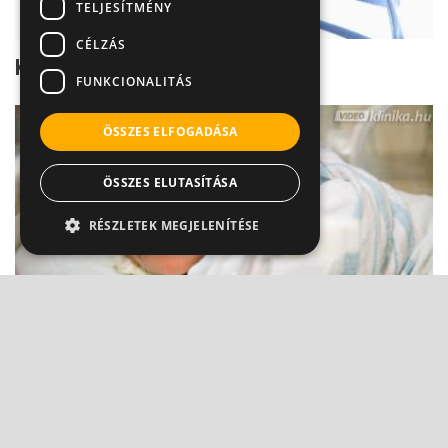
TELJESÍTMÉNY
CÉLZÁS
Kardiomiopátia
FUNKCIONALITÁS
ÖSSZES ELFOGADÁSA
ÖSSZES ELUTASÍTÁSA
RÉSZLETEK MEGJELENÍTÉSE
A legkorábban kiszűrhető magzati szívhibák
Prof. Dr. Kádár Krisztina