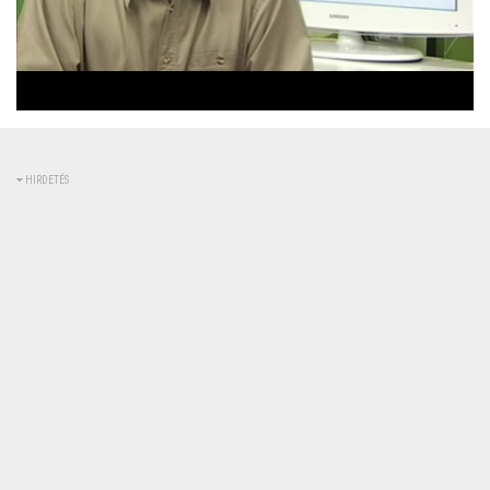
Betöltve
:
Állapot
:
Némítás
0%
0%
kikapcsolva
HIRDETÉS