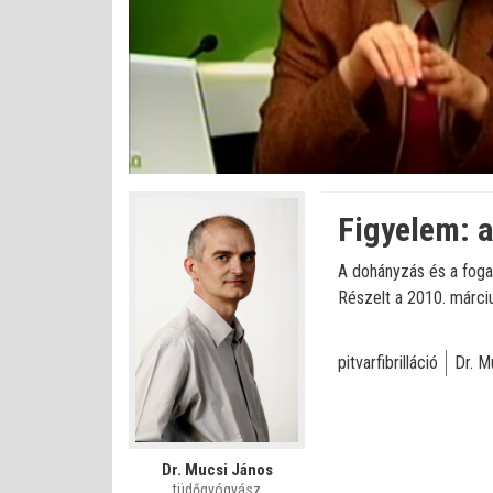
Betöltve
:
Állapot
:
Némítás
0%
0%
kikapcsolva
Figyelem: a
A dohányzás és a foga
Részelt a 2010. márciu
pitvarfibrilláció
Dr. M
Dr. Mucsi János
tüdőgyógyász