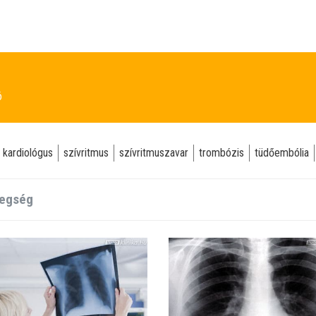
ó
kardiológus
szívritmus
szívritmuszavar
trombózis
tüdőembólia