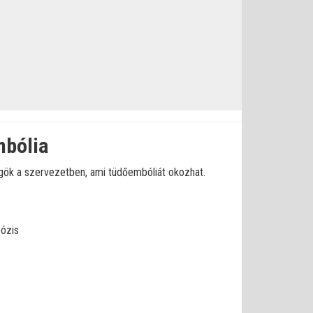
mbólia
ögök a szervezetben, ami tüdőembóliát okozhat.
ózis