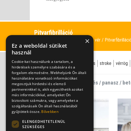
Pitvarfibrilláció
×
Keringési problémák, vér
Pitvarfibrilláci
Információk
Ez a weboldal sütiket
használ
Cookie-kat használunk a tartalom, a
pitvarfibrilláció
véralvadásgátlás
stroke
vérrög
hirdetések személyre szabására és a
forgalom elemzésére. Webhelyünk Ön általi
használatára vonatkozó információkat
megosztjuk hirdetési és elemző
partnereinkkel is, akik egyesíthetik azokat
más információkkal, amelyeket Ön
biztosított számukra, vagy amelyeket a
szolgáltatásaik Ön általi használatából
gyűjtöttek össze.
Bővebben
ELENGEDHETETLENÜL
SZÜKSÉGES