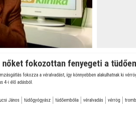
 nőket fokozottan fenyegeti a tüdőe
mzásgátlás fokozza a véralvadást, így könnyebben alakulhatnak ki vérr
s 4-i élő adásból.
ucsi János
tüdőgyógyász
tüdőembólia
véralvadás
vérrög
tromb