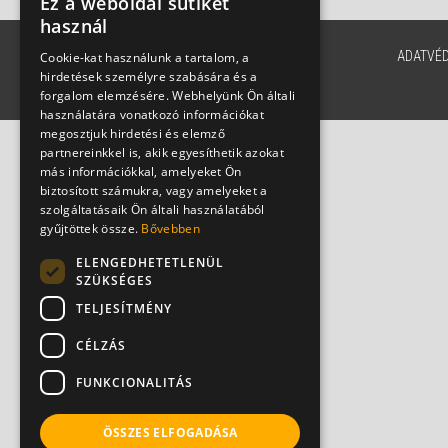
Ez a weboldal sütiket
használ
ADATVÉ
Cookie-kat használunk a tartalom, a
hirdetések személyre szabására és a
forgalom elemzésére. Webhelyünk Ön általi
használatára vonatkozó információkat
megosztjuk hirdetési és elemző
partnereinkkel is, akik egyesíthetik azokat
más információkkal, amelyeket Ön
biztosított számukra, vagy amelyeket a
szolgáltatásaik Ön általi használatából
gyűjtöttek össze.
Bővebben
ELENGEDHETETLENÜL
SZÜKSÉGES
TELJESÍTMÉNY
CÉLZÁS
FUNKCIONALITÁS
ÖSSZES ELFOGADÁSA