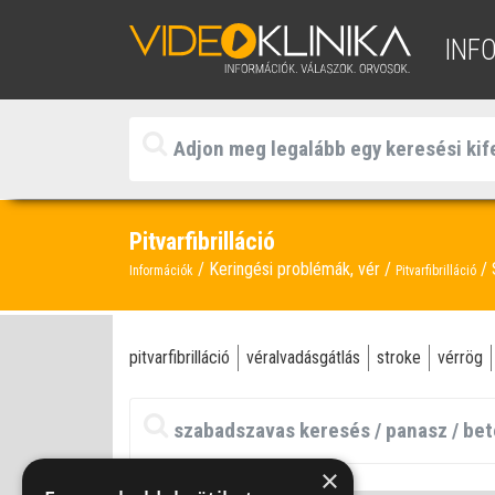
INF
Pitvarfibrilláció
Keringési problémák, vér
Információk
Pitvarfibrilláció
pitvarfibrilláció
véralvadásgátlás
stroke
vérrög
×