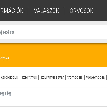
ORMÁCIÓK
VÁLASZOK
ORVOSOK
Stroke
kardiológus
szívritmus
szívritmuszavar
trombózis
tüdőembólia