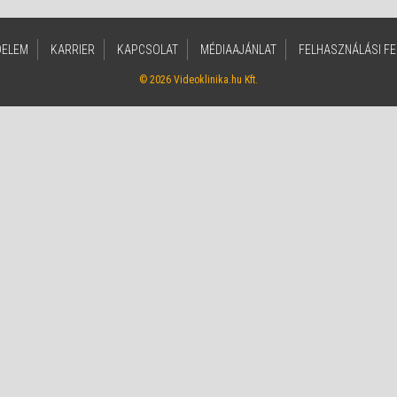
DELEM
KARRIER
KAPCSOLAT
MÉDIAAJÁNLAT
FELHASZNÁLÁSI FE
© 2026 Videoklinika.hu Kft.