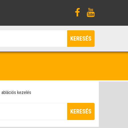
KERESÉS
ablációs kezelés
KERESÉS