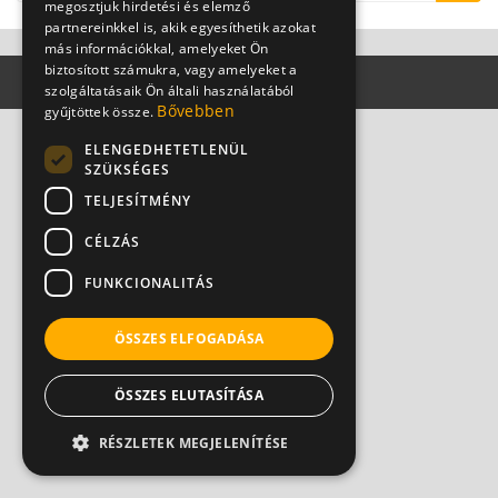
megosztjuk hirdetési és elemző
partnereinkkel is, akik egyesíthetik azokat
más információkkal, amelyeket Ön
biztosított számukra, vagy amelyeket a
szolgáltatásaik Ön általi használatából
Bővebben
gyűjtöttek össze.
ELENGEDHETETLENÜL
SZÜKSÉGES
TELJESÍTMÉNY
CÉLZÁS
FUNKCIONALITÁS
ÖSSZES ELFOGADÁSA
ÖSSZES ELUTASÍTÁSA
RÉSZLETEK MEGJELENÍTÉSE