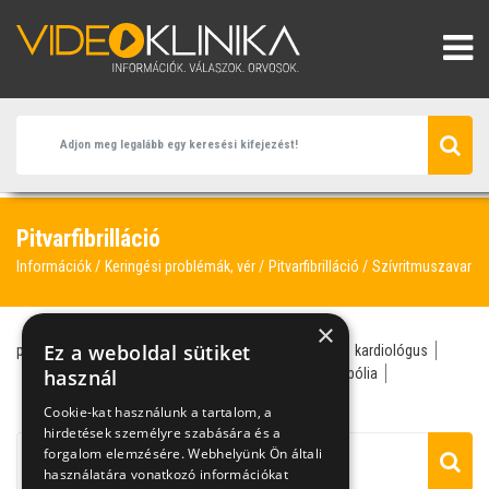
Pitvarfibrilláció
Információk
Keringési problémák, vér
Pitvarfibrilláció
Szívritmuszavar
×
Ez a weboldal sütiket
pitvarfibrilláció
véralvadásgátlás
stroke
vérrög
kardiológus
szívritmus
használ
szívritmuszavar
trombózis
tüdőembólia
ablációs kezelés
Cookie-kat használunk a tartalom, a
hirdetések személyre szabására és a
forgalom elemzésére. Webhelyünk Ön általi
használatára vonatkozó információkat