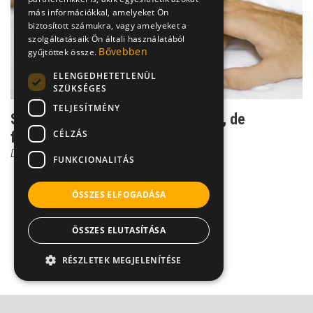
más információkkal, amelyeket Ön
biztosított számukra, vagy amelyeket a
szolgáltatásaik Ön általi használatából
Bővebben
gyűjtöttek össze.
ELENGEDHETETLENÜL
SZÜKSÉGES
TELJESÍTMÉNY
Szeretetfüggőség - nem betegség, de
CÉLZÁS
foglalkozni kell vele
Dr. Ormay István
FUNKCIONALITÁS
ÖSSZES ELFOGADÁSA
ÖSSZES ELUTASÍTÁSA
RÉSZLETEK MEGJELENÍTÉSE