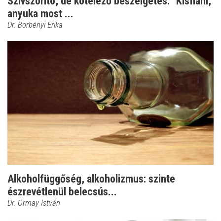
Szívszorító, de kötelező beszélgetés: "Kisfiam,
anyuka most ...
Dr. Borbényi Erika
Alkoholfüggőség, alkoholizmus: szinte
észrevétlenül belecsús...
Dr. Ormay István