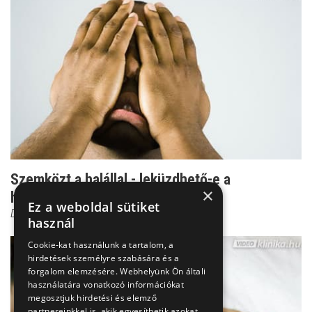
Szemközt a halállal - leküzdhető-e a
×
halálfélelem?
Ez a weboldal sütiket
Dr. Ormay István
használ
Cookie-kat használunk a tartalom, a
hirdetések személyre szabására és a
forgalom elemzésére. Webhelyünk Ön általi
használatára vonatkozó információkat
megosztjuk hirdetési és elemző
partnereinkkel is, akik egyesíthetik azokat