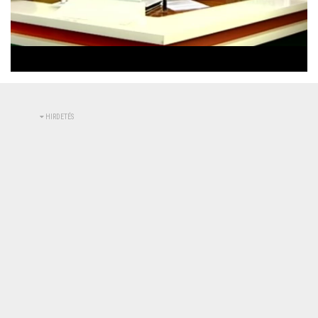
Betöltve
:
Állapot
:
Némítás
0%
0%
kikapcsolva
HIRDETÉS