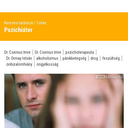
Keresési találatok
Cimke
Pszichiáter
Dr. Csernus Imre
Dr. Csernus Imre
pszichoterapeuta
Dr. Ormay István
alkoholizmus
pánikbetegség
drog
feszültség
önbizalomhiány
öngyilkosság