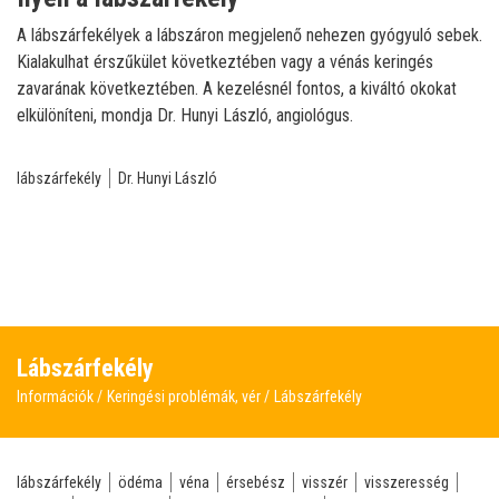
A lábszárfekélyek a lábszáron megjelenő nehezen gyógyuló sebek.
Kialakulhat érszűkület következtében vagy a vénás keringés
zavarának következtében. A kezelésnél fontos, a kiváltó okokat
elkülöníteni, mondja Dr. Hunyi László, angiológus.
lábszárfekély
Dr. Hunyi László
Lábszárfekély
Információk
Keringési problémák, vér
Lábszárfekély
lábszárfekély
ödéma
véna
érsebész
visszér
visszeresség