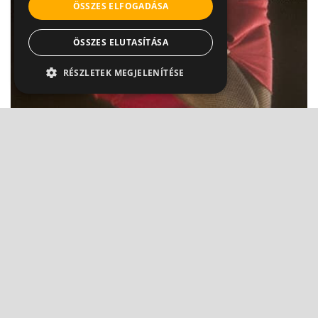
ÖSSZES ELFOGADÁSA
ÖSSZES ELUTASÍTÁSA
RÉSZLETEK MEGJELENÍTÉSE
Pókláb-szerű jelek a combon: Figyelj oda,
nehogy nagyobb baj...
Dr. Cseri István