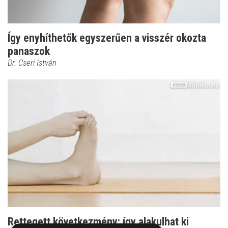
Így enyhíthetők egyszerűen a visszér okozta
panaszok
Dr. Cseri István
Rettegett következmény: így alakulhat ki