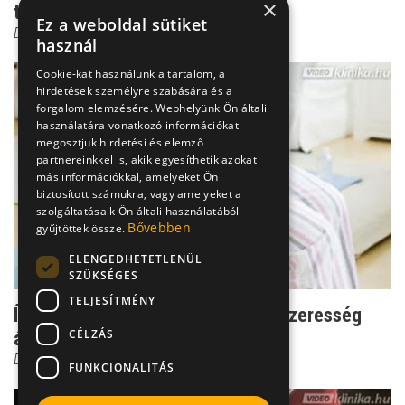
×
trombózis a visszér...
Ez a weboldal sütiket
Dr. Cseri István
használ
Cookie-kat használunk a tartalom, a
hirdetések személyre szabására és a
forgalom elemzésére. Webhelyünk Ön általi
használatára vonatkozó információkat
megosztjuk hirdetési és elemző
partnereinkkel is, akik egyesíthetik azokat
más információkkal, amelyeket Ön
biztosított számukra, vagy amelyeket a
szolgáltatásaik Ön általi használatából
Bővebben
gyűjtöttek össze.
ELENGEDHETETLENÜL
SZÜKSÉGES
TELJESÍTMÉNY
Így hagy nyomot a terhesség - visszeresség
CÉLZÁS
állapotosan
Dr. Cseri István
FUNKCIONALITÁS