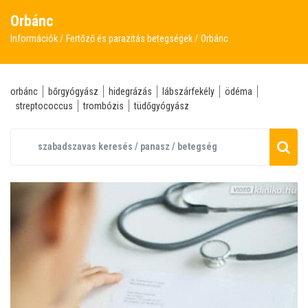
Orbánc
Információk
Fertőző és parazitás betegségek
Orbánc
orbánc
bőrgyógyász
hidegrázás
lábszárfekély
ödéma
streptococcus
trombózis
tüdőgyógyász