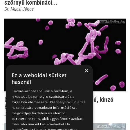
szörnyű kombináci...
Dr. Mucsi János
×
Ez a weboldal sütiket
használ
Cookie-kat használunk a tartalom, a
hirdetések személyre szabására és a
Orbánc - a seben keresztül behatoló, kínzó
forgalom elemzésére. Webhelyünk Ön általi
bőrfertőzés
használatára vonatkozó információkat
megosztjuk hirdetési és elemző
Dr. Tisza Tímea
partnereinkkel is, akik egyesíthetik azokat
más információkkal, amelyeket Ön
biztosított számukra, vagy amelyeket a