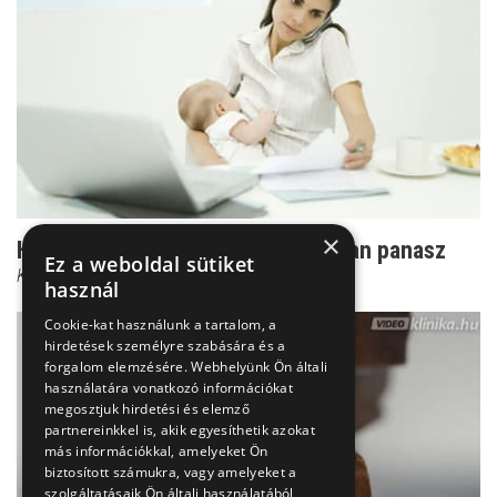
×
Hasfájás - innentől már nem ártatlan panasz
Ez a weboldal sütiket
Kovács Andrea
használ
Cookie-kat használunk a tartalom, a
hirdetések személyre szabására és a
forgalom elemzésére. Webhelyünk Ön általi
használatára vonatkozó információkat
megosztjuk hirdetési és elemző
partnereinkkel is, akik egyesíthetik azokat
más információkkal, amelyeket Ön
biztosított számukra, vagy amelyeket a
szolgáltatásaik Ön általi használatából