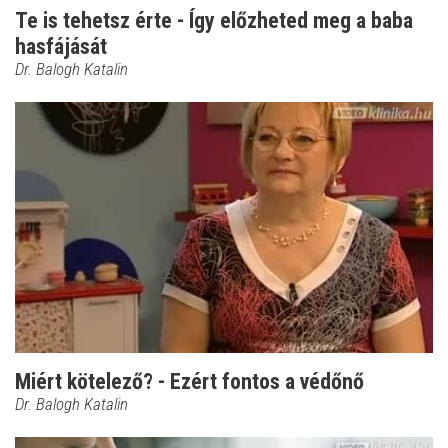
Te is tehetsz érte - Így előzheted meg a baba
hasfájását
Dr. Balogh Katalin
Miért kötelező? - Ezért fontos a védőnő
Dr. Balogh Katalin