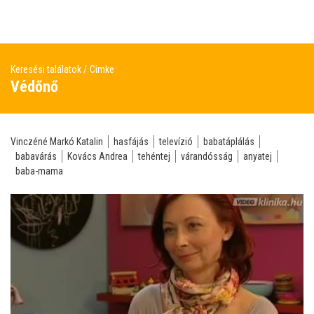
Keresési találatok
Cimke
Védőnő
Vinczéné Markó Katalin
hasfájás
televízió
babatáplálás
babavárás
Kovács Andrea
tehéntej
várandósság
anyatej
baba-mama