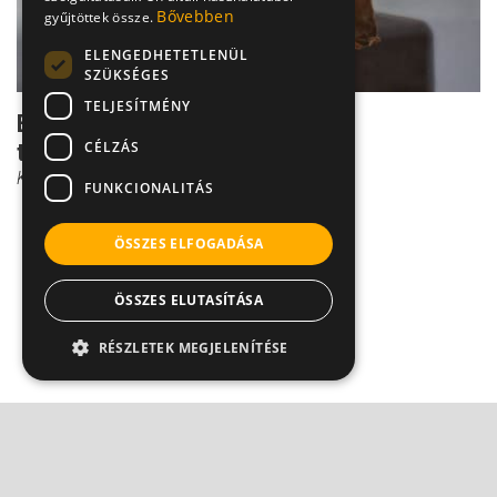
Bővebben
gyűjtöttek össze.
ELENGEDHETETLENÜL
SZÜKSÉGES
TELJESÍTMÉNY
Előzd meg a hízást: Nem csak a
CÉLZÁS
tápanyagbevitel dönt!
Kovács Andrea
FUNKCIONALITÁS
ÖSSZES ELFOGADÁSA
ÖSSZES ELUTASÍTÁSA
RÉSZLETEK MEGJELENÍTÉSE