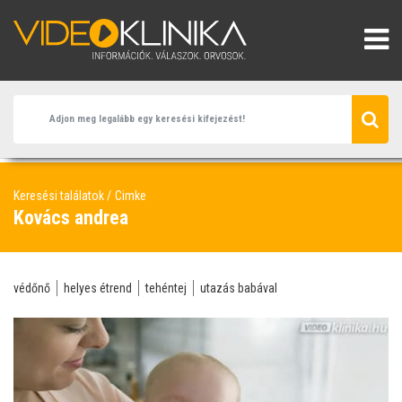
Keresési találatok
Cimke
Kovács andrea
védőnő
helyes étrend
tehéntej
utazás babával