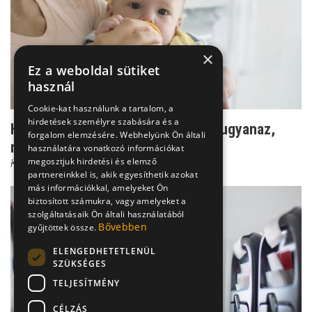
×
Ez a weboldal sütiket
használ
Cookie-kat használunk a tartalom, a
hirdetések személyre szabására és a
Helyes étrend gyerekeknek - nem ugyanaz,
forgalom elemzésére. Webhelyünk Ön általi
mint a felnőtteké!
használatára vonatkozó információkat
megosztjuk hirdetési és elemző
Kovács Andrea
partnereinkkel is, akik egyesíthetik azokat
más információkkal, amelyeket Ön
biztosított számukra, vagy amelyeket a
szolgáltatásaik Ön általi használatából
Bővebben
gyűjtöttek össze.
ELENGEDHETETLENÜL
SZÜKSÉGES
TELJESÍTMÉNY
CÉLZÁS