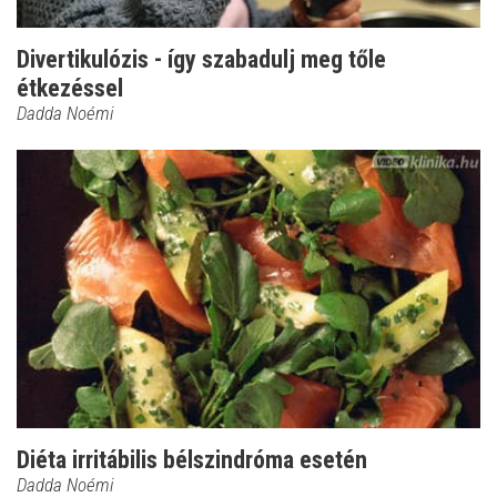
Divertikulózis - így szabadulj meg tőle
étkezéssel
Dadda Noémi
Diéta irritábilis bélszindróma esetén
Dadda Noémi