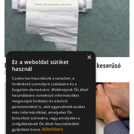
×
Ez a weboldal sütiket
Egy ártalmas és elavult hashajtó: a keserűsó
használ
Dr. Beró Mariann
Cookie-kat használunk a tartalom, a
hirdetések személyre szabására és a
forgalom elemzésére. Webhelyünk Ön általi
használatára vonatkozó információkat
megosztjuk hirdetési és elemző
partnereinkkel is, akik egyesíthetik azokat
más információkkal, amelyeket Ön
biztosított számukra, vagy amelyeket a
szolgáltatásaik Ön általi használatából
Bővebben
gyűjtöttek össze.