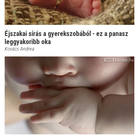
Éjszakai sírás a gyerekszobából - ez a panasz
leggyakoribb oka
Kovács Andrea