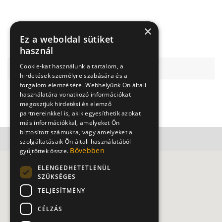
Kapcsolat
×
Ez a weboldal sütiket
használ
Cookie-kat használunk a tartalom, a
Milupa Tanácsadás
hirdetések személyre szabására és a
forgalom elemzésére. Webhelyünk Ön általi
Hétfő-péntek: 09.00-17.00
használatára vonatkozó információkat
megosztjuk hirdetési és elemző
+3680300003
partnereinkkel is, akik egyesíthetik azokat
más információkkal, amelyeket Ön
biztosított számukra, vagy amelyeket a
szolgáltatásaik Ön általi használatából
Bővebben
gyűjtöttek össze.
ELENGEDHETETLENÜL
SZÜKSÉGES
TELJESÍTMÉNY
CÉLZÁS