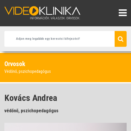
Orvosok
Védőnő, pszichopedagógus
Kovács Andrea
védőnő, pszichopedagógus