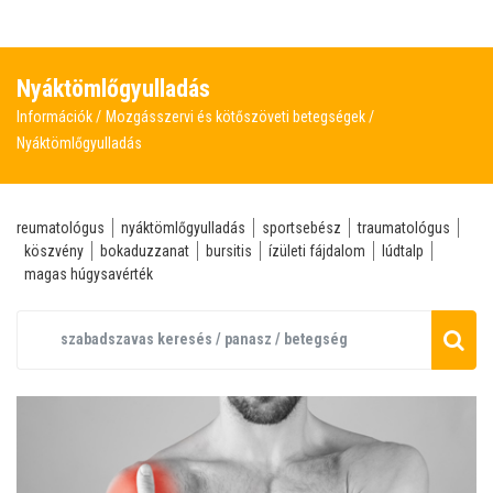
Nyáktömlőgyulladás
Információk
Mozgásszervi és kötőszöveti betegségek
Nyáktömlőgyulladás
reumatológus
nyáktömlőgyulladás
sportsebész
traumatológus
köszvény
bokaduzzanat
bursitis
ízületi fájdalom
lúdtalp
magas húgysavérték