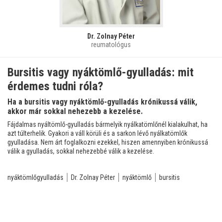
Dr. Zolnay Péter
reumatológus
Bursitis vagy nyáktömlő-gyulladás: mit
érdemes tudni róla?
Ha a bursitis vagy nyáktömlő-gyulladás krónikussá válik,
akkor már sokkal nehezebb a kezelése.
Fájdalmas nyáltömlő-gyulladás bármelyik nyálkatömlőnél kialakulhat, ha
azt túlterhelik. Gyakori a váll körüli és a sarkon lévő nyálkatömlők
gyulladása. Nem árt foglalkozni ezekkel, hiszen amennyiben krónikussá
válik a gyulladás, sokkal nehezebbé válik a kezelése.
nyáktömlőgyulladás
Dr. Zolnay Péter
nyáktömlő
bursitis