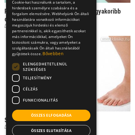
Cookie-kat használunk a tartalom, a
hirdetések személyre szabására és a
Rejtélyes térdfájdalom: ezek a leggyakoribb
forgalom elemzésére. Webhelyünk Ön általi
okok
használatára vonatkozó információkat
megosztjuk hirdetési és elemző
Dr. Knoll Zsolt PhD
partnereinkkel is, akik egyesíthetik azokat
más információkkal, amelyeket Ön
biztosított számukra, vagy amelyeket a
szolgáltatásaik Ön általi használatából
Bővebben
gyűjtöttek össze.
ELENGEDHETETLENÜL
SZÜKSÉGES
TELJESÍTMÉNY
CÉLZÁS
FUNKCIONALITÁS
ÖSSZES ELFOGADÁSA
Segítség, évek óta dagad a bokám!
Dr. Zolnay Péter
ÖSSZES ELUTASÍTÁSA