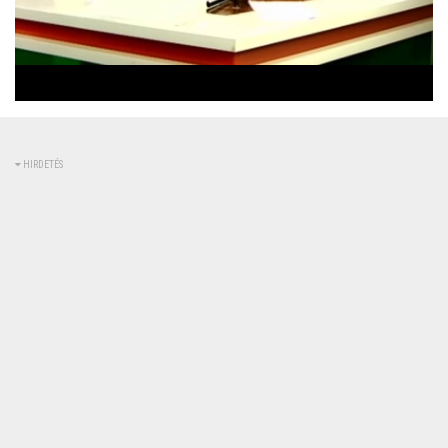
Betöltve
:
Állapot
:
Némítás
0%
0%
kikapcsolva
HIRDETÉS