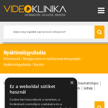
Nyáktömlőgyulladás
Információk
Mozgásszervi és kötőszöveti betegségek
Nyáktömlőgyulladás
Bursitis
×
reumatológus
nyáktömlőgyulladás
sportsebész
traumatológus
Ez a weboldal sütiket
köszvény
bokaduzzanat
bursitis
ízületi fájdalom
lúdtalp
használ
magas húgysavérték
Cookie-kat használunk a tartalom, a
hirdetések személyre szabására és a