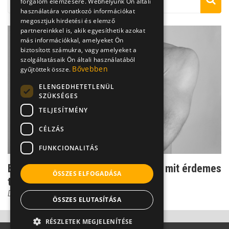
forgalom elemzésére. Webhelyünk Ön általi
használatára vonatkozó információkat
megosztjuk hirdetési és elemző
partnereinkkel is, akik egyesíthetik azokat
más információkkal, amelyeket Ön
biztosított számukra, vagy amelyeket a
szolgáltatásaik Ön általi használatából
Bővebben
gyűjtöttek össze.
ELENGEDHETETLENÜL
SZÜKSÉGES
TELJESÍTMÉNY
CÉLZÁS
FUNKCIONALITÁS
Bursitis vagy nyáktömlő-gyulladás: mit érdemes
ÖSSZES ELFOGADÁSA
tudni róla?
Dr. Zolnay Péter
ÖSSZES ELUTASÍTÁSA
RÉSZLETEK MEGJELENÍTÉSE