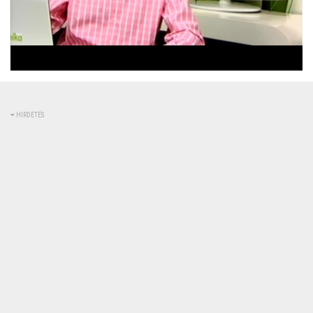
Betöltve
:
Állapot
:
Némítás
0%
0%
kikapcsolva
HIRDETÉS