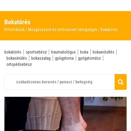
Bokatörés
Információk
Mozgásszervi és kötőszöveti betegségek
Bokatörés
bokatörés
sportsebész
traumatológus
boka
bokaerősítés
bokasérülés
bokaszalag
gyógytorna
gyógytornász
ortopédsebész