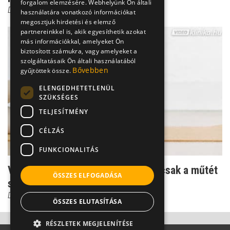
forgalom elemzésére. Webhelyünk Ön általi
Dr. Knoll Zsolt PhD
használatára vonatkozó információkat
megosztjuk hirdetési és elemző
partnereinkkel is, akik egyesíthetik azokat
más információkkal, amelyeket Ön
biztosított számukra, vagy amelyeket a
szolgáltatásaik Ön általi használatából
Bővebben
gyűjtöttek össze.
ELENGEDHETETLENÜL
SZÜKSÉGES
TELJESÍTMÉNY
CÉLZÁS
FUNKCIONALITÁS
Végzetes bokatörés - amikor már csak a műtét
ÖSSZES ELFOGADÁSA
segít
Dr. Knoll Zsolt PhD
ÖSSZES ELUTASÍTÁSA
RÉSZLETEK MEGJELENÍTÉSE