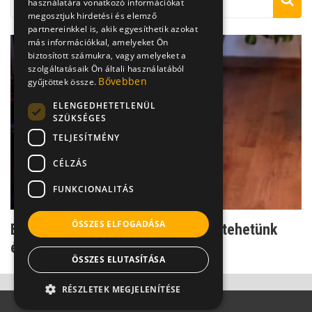
használatára vonatkozó információkat
megosztjuk hirdetési és elemző
partnereinkkel is, akik egyesíthetik azokat
más információkkal, amelyeket Ön
biztosított számukra, vagy amelyeket a
szolgáltatásaik Ön általi használatából
Bővebben
gyűjtöttek össze.
ELENGEDHETETLENÜL
SZÜKSÉGES
TELJESÍTMÉNY
CÉLZÁS
FUNKCIONALITÁS
ÖSSZES ELFOGADÁSA
Bokaerősítés: ilyen gyakorlatokkal tehetünk
érte
ÖSSZES ELUTASÍTÁSA
RÉSZLETEK MEGJELENÍTÉSE