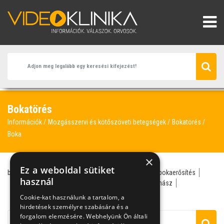
Bokatörés
Információk
Mozgásszervi és kötőszöveti betegségek
Bokatörés
Boka
×
Ez a weboldal sütiket
bokatörés
sportsebész
traumatológus
boka
bokaerősítés
használ
bokasérülés
bokaszalag
gyógytorna
gyógytornász
ortopédsebész
Cookie-kat használunk a tartalom, a
hirdetések személyre szabására és a
forgalom elemzésére. Webhelyünk Ön általi