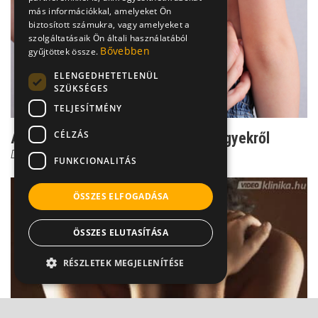
más információkkal, amelyeket Ön
biztosított számukra, vagy amelyeket a
szolgáltatásaik Ön általi használatából
Bővebben
gyűjtöttek össze.
ELENGEDHETETLENÜL
SZÜKSÉGES
TELJESÍTMÉNY
CÉLZÁS
Az 5 leggyakoribb tévhit az anyajegyekről
Dr. Horváth Béla
FUNKCIONALITÁS
ÖSSZES ELFOGADÁSA
ÖSSZES ELUTASÍTÁSA
RÉSZLETEK MEGJELENÍTÉSE