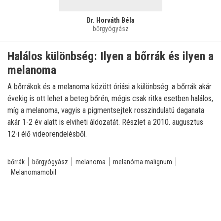
Dr. Horváth Béla
bőrgyógyász
Halálos különbség: Ilyen a bőrrák és ilyen a
melanoma
A bőrrákok és a melanoma között óriási a különbség: a bőrrák akár
évekig is ott lehet a beteg bőrén, mégis csak ritka esetben halálos,
míg a melanoma, vagyis a pigmentsejtek rosszindulatú daganata
akár 1-2 év alatt is elviheti áldozatát. Részlet a 2010. augusztus
12-i élő videorendelésből.
bőrrák
bőrgyógyász
melanoma
melanóma malignum
Melanomamobil