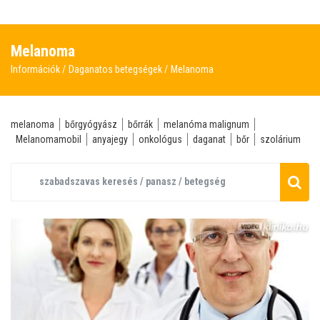
Melanoma
Információk
Daganatos betegségek
Melanoma
melanoma
bőrgyógyász
bőrrák
melanóma malignum
Melanomamobil
anyajegy
onkológus
daganat
bőr
szolárium