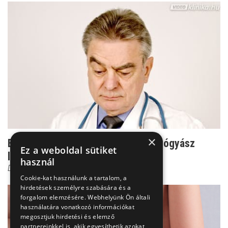
×
Ezt mondaná Dr. Csernus, ha bőrgyógyász
Ez a weboldal sütiket
lenne!
használ
Dr. Horváth Béla
Cookie-kat használunk a tartalom, a
hirdetések személyre szabására és a
forgalom elemzésére. Webhelyünk Ön általi
használatára vonatkozó információkat
megosztjuk hirdetési és elemző
partnereinkkel is, akik egyesíthetik azokat