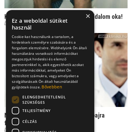
×
Kelés a végbél felett: Ez lehet a fájdalom oka!
Ez a weboldal sütiket
Dr. Tisza Tímea
használ
Cookie-kat használunk a tartalom, a
hirdetések személyre szabására és a
forgalom elemzésére. Webhelyünk Ön általi
használatára vonatkozó információkat
megosztjuk hirdetési és elemző
partnereinkkel is, akik egyesíthetik azokat
más információkkal, amelyeket Ön
biztosított számukra, vagy amelyeket a
szolgáltatásaik Ön általi használatából
Bővebben
gyűjtöttek össze.
ELENGEDHETETLENÜL
SZÜKSÉGES
TELJESÍTMÉNY
Nem csak vesebeszéd: Rengeteg bajra
CÉLZÁS
figyelmeztet a vizelet
Dr. Fischer Gábor