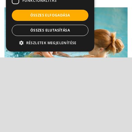
FUNKCIONALITÁS
ÖSSZES ELFOGADÁSA
ÖSSZES ELUTASÍTÁSA
RÉSZLETEK MEGJELENÍTÉSE
Tényleg veszélyes lehet a gyereknek a
babaúszás?
Dr. Bókay János