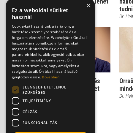
arcüregproblémák - ez lehet
hall
×
a megoldás
tudni
Ez a weboldal sütiket
használ
Dr. Helfferich Frigyes
Dr. Hel
Cookie-kat használunk a tartalom, a
hirdetések személyre szabására és a
forgalom elemzésére. Webhelyünk Ön általi
használatára vonatkozó információkat
megosztjuk hirdetési és elemző
partnereinkkel is, akik egyesíthetik azokat
más információkkal, amelyeket Ön
biztosított számukra, vagy amelyeket a
szolgáltatásaik Ön általi használatából
gyűjtöttek össze.
Bővebben
Koleszteatóma: mi ez, és
Orrs
ELENGEDHETETLENÜL
miért kell nagy figyelmet
mind
SZÜKSÉGES
fordítani...
Dr. Hel
TELJESÍTMÉNY
Dr. Helfferich Frigyes
CÉLZÁS
FUNKCIONALITÁS