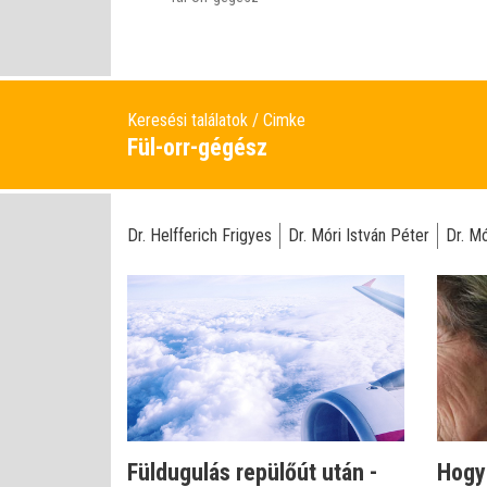
Keresési találatok
Cimke
Fül-orr-gégész
Dr. Helfferich Frigyes
Dr. Móri István Péter
Dr. Mó
Füldugulás repülőút után -
Hogy