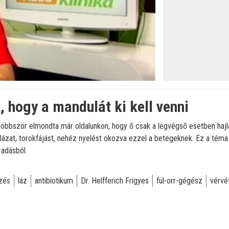
k, hogy a mandulát ki kell venni
 többször elmondta már oldalunkon, hogy ő csak a legvégső esetben hajl
 lázat, torokfájást, nehéz nyelést okozva ezzel a betegeknek. Ez a téma
 adásból.
őzés
láz
antibiotikum
Dr. Helfferich Frigyes
fül-orr-gégész
vérvé