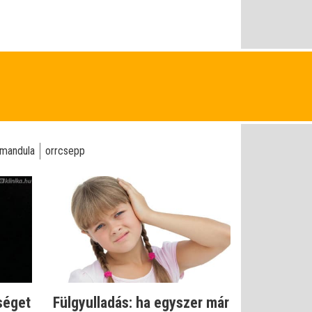
mandula
orrcsepp
séget
Fülgyulladás: ha egyszer már