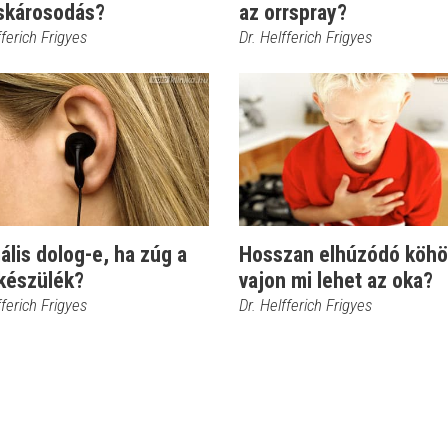
áskárosodás?
az orrspray?
fferich Frigyes
Dr. Helfferich Frigyes
lis dolog-e, ha zúg a
Hosszan elhúzódó köhö
ókészülék?
vajon mi lehet az oka?
fferich Frigyes
Dr. Helfferich Frigyes