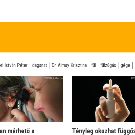
ri István Péter
daganat
Dr. Almay Krisztina
fül
fülzúgás
gége
an mérhető a
Tényleg okozhat függő