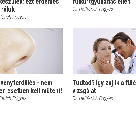
ókészülék: ezt érdemes
fülkürtgyulladás ellen
 róluk
Dr. Helfferich Frigyes
fferich Frigyes
övényferdülés - nem
Tudtad? Így zajlik a fül
en esetben kell műteni!
vizsgálat
fferich Frigyes
Dr. Helfferich Frigyes