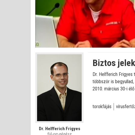
Betöltve
:
Állapot
:
Némítás
0%
0%
kikapcsolva
Biztos jele
Dr. Helfferich Frigyes
többször is begyullad,
2010. március 30-i élő
torokfájás
vírusfert
Dr. Helfferich Frigyes
fül-orr-gégész