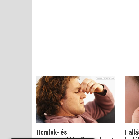
Homlok- és
Hallá