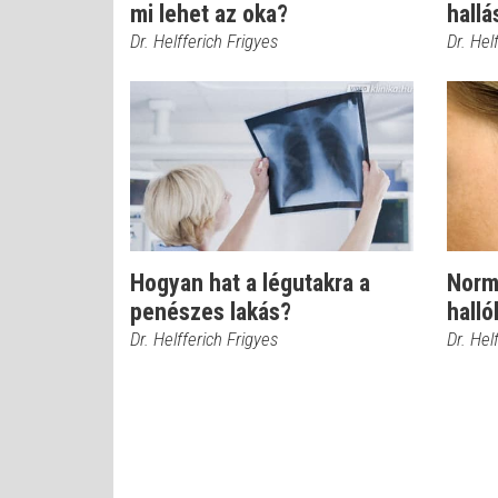
mi lehet az oka?
hall
Dr. Helfferich Frigyes
Dr. Hel
Hogyan hat a légutakra a
Normá
penészes lakás?
hall
Dr. Helfferich Frigyes
Dr. Hel