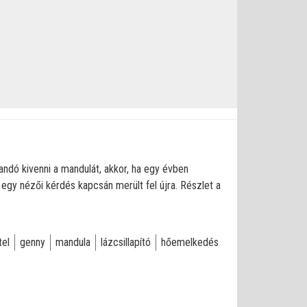
andó kivenni a mandulát, akkor, ha egy évben
 egy nézői kérdés kapcsán merült fel újra. Részlet a
tel
genny
mandula
lázcsillapító
hőemelkedés