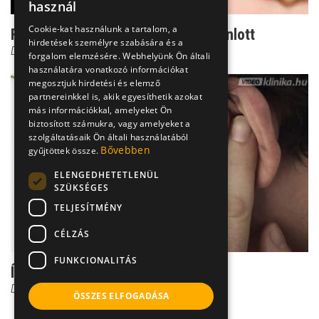
használ
Cookie-kat használunk a tartalom, a
Fültisztítás házilag - ezért nem ajánlott
hirdetések személyre szabására és a
Dr. Helfferich Frigyes
forgalom elemzésére. Webhelyünk Ön általi
használatára vonatkozó információkat
megosztjuk hirdetési és elemző
partnereinkkel is, akik egyesíthetik azokat
más információkkal, amelyeket Ön
biztosított számukra, vagy amelyeket a
szolgáltatásaik Ön általi használatából
Bővebben
gyűjtöttek össze.
ELENGEDHETETLENÜL
SZÜKSÉGES
TELJESÍTMÉNY
CÉLZÁS
FUNKCIONALITÁS
Így okozhat hallászavart a fülzsír
Dr. Móri István Péter
ÖSSZES ELFOGADÁSA