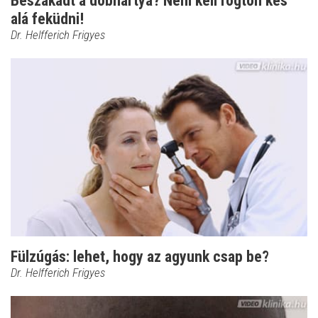
Beszakadt a dobhártya? Nem kell rögtön kés
alá feküdni!
Dr. Helfferich Frigyes
Fülzúgás: lehet, hogy az agyunk csap be?
Dr. Helfferich Frigyes