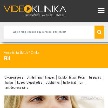
Keresési találatok
Cimke
Fül
fül-orr-gégész
Dr. Helfferich Frigyes
Dr. Móri István Péter
fülzúgás
hallás
középfülgyulladás
dobhártya
hallójárat
orr
antidepresszáns