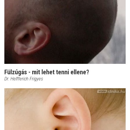
Fülzúgás - mit lehet tenni ellene?
Dr. Helfferich Frigyes