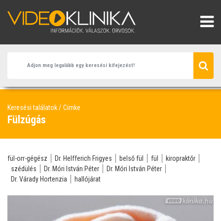
Keresési találatok
Cimke
Fülzúgás
fül-orr-gégész
Dr. Helfferich Frigyes
belső fül
fül
kiropraktőr
szédülés
Dr. Móri István Péter
Dr. Móri István Péter
Dr. Várady Hortenzia
hallójárat