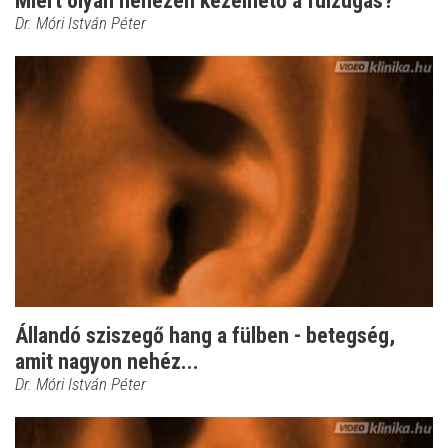
Miért olyan nehezen kezelhető a fülzúgás?
Dr. Móri István Péter
Állandó sziszegő hang a fülben - betegség,
amit nagyon nehéz...
Dr. Móri István Péter