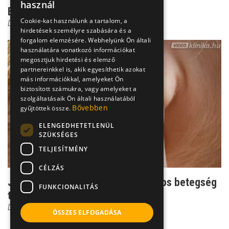
használ
Betegségek a fülzúgás mögött
Cookie-kat használunk a tartalom, a
Dr. Helfferich Frigyes
hirdetések személyre szabására és a
forgalom elemzésére. Webhelyünk Ön általi
használatára vonatkozó információkat
megosztjuk hirdetési és elemző
partnereinkkel is, akik egyesíthetik azokat
más információkkal, amelyeket Ön
biztosított számukra, vagy amelyeket a
szolgáltatásaik Ön általi használatából
Bővebben
gyűjtöttek össze.
ELENGEDHETETLENÜL
SZÜKSÉGES
TELJESÍTMÉNY
CÉLZÁS
Jól hallható szívdobbanások? Súlyos betegség
FUNKCIONALITÁS
tünete is lehet...
Dr. Helfferich Frigyes
ÖSSZES ELFOGADÁSA