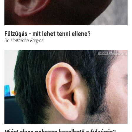
Fülzúgás - mit lehet tenni ellene?
Dr. Helfferich Frigyes