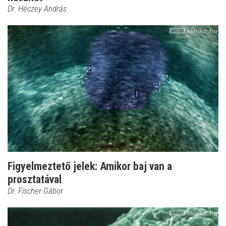
Dr. Héczey András
Figyelmeztető jelek: Amikor baj van a
prosztatával
Dr. Fischer Gábor