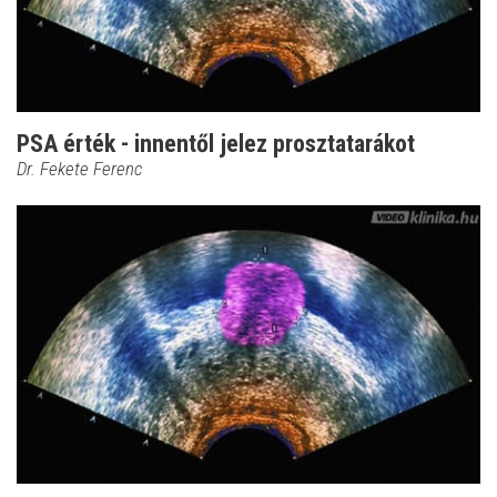
PSA érték - innentől jelez prosztatarákot
Dr. Fekete Ferenc