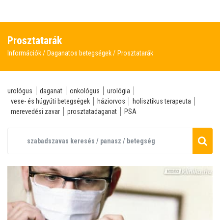
Prosztatarák
Információk
Daganatos betegségek
Prosztatarák
urológus
daganat
onkológus
urológia
vese- és húgyúti betegségek
háziorvos
holisztikus terapeuta
merevedési zavar
prosztatadaganat
PSA