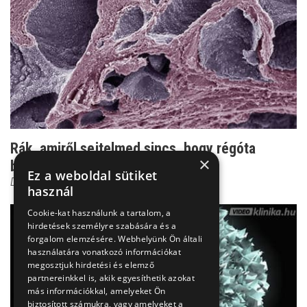
Rák, amiről sejtelmed sincs, hogy régóta
×
benned növekszik
Ez a weboldal sütiket
Dr. Borbényi Erika
használ
Cookie-kat használunk a tartalom, a
hirdetések személyre szabására és a
forgalom elemzésére. Webhelyünk Ön általi
használatára vonatkozó információkat
megosztjuk hirdetési és elemző
partnereinkkel is, akik egyesíthetik azokat
más információkkal, amelyeket Ön
biztosított számukra, vagy amelyeket a