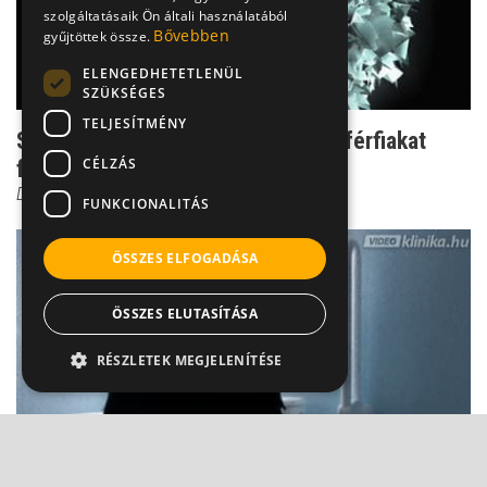
szolgáltatásaik Ön általi használatából
Bővebben
gyűjtöttek össze.
ELENGEDHETETLENÜL
SZÜKSÉGES
TELJESÍTMÉNY
Szomorú tények: a 3 leggyakoribb férfiakat
CÉLZÁS
fenyegető ráktípu...
Dr. Borbényi Erika
FUNKCIONALITÁS
ÖSSZES ELFOGADÁSA
ÖSSZES ELUTASÍTÁSA
RÉSZLETEK MEGJELENÍTÉSE