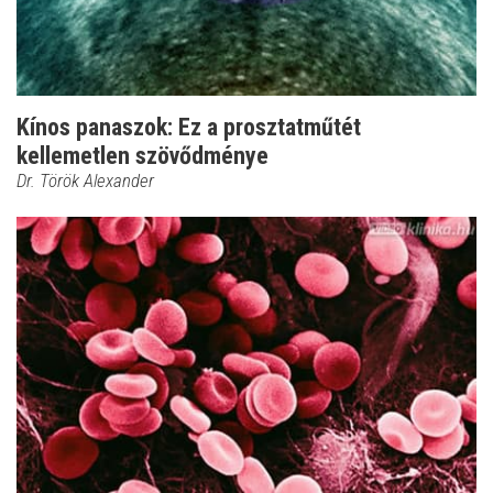
Kínos panaszok: Ez a prosztatműtét
kellemetlen szövődménye
Dr. Török Alexander