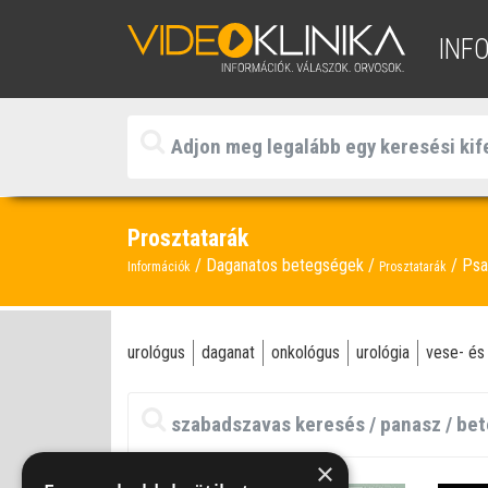
INF
Prosztatarák
Daganatos betegségek
Psa
Információk
Prosztatarák
urológus
daganat
onkológus
urológia
vese- és
×