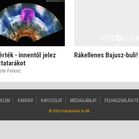
rték - innentől jelez
Rákellenes Bajusz-buli!
tatarákot
kete Ferenc
DELEM
KARRIER
KAPCSOLAT
MÉDIAAJÁNLAT
FELHASZNÁLÁSI FE
© 2026 Videoklinika.hu Kft.