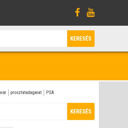
KERESÉS
avar
prosztatadaganat
PSA
KERESÉS