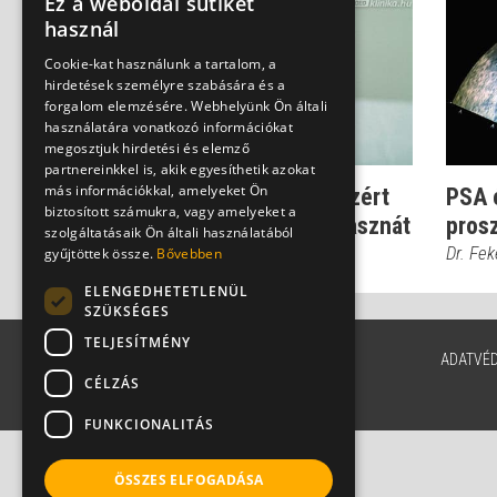
Ez a weboldal sütiket
használ
Cookie-kat használunk a tartalom, a
hirdetések személyre szabására és a
forgalom elemzésére. Webhelyünk Ön általi
használatára vonatkozó információkat
megosztjuk hirdetési és elemző
partnereinkkel is, akik egyesíthetik azokat
más információkkal, amelyeket Ön
Prosztatarák-szűrés: Ezért
PSA é
biztosított számukra, vagy amelyeket a
kérdőjelezték meg a hasznát
prosz
szolgáltatásaik Ön általi használatából
Dr. Héczey András
Dr. Fe
gyűjtöttek össze.
Bővebben
ELENGEDHETETLENÜL
SZÜKSÉGES
TELJESÍTMÉNY
ADATVÉ
CÉLZÁS
FUNKCIONALITÁS
ÖSSZES ELFOGADÁSA