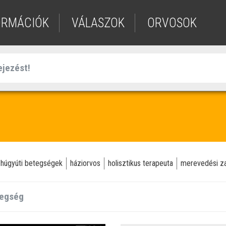
ORMÁCIÓK
VÁLASZOK
ORVOSOK
 húgyúti betegségek
háziorvos
holisztikus terapeuta
merevedési z