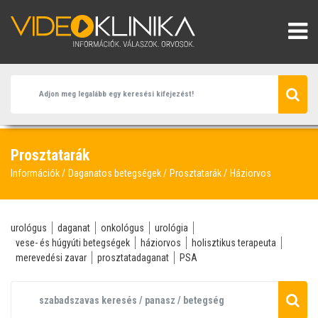
Prosztatarák
Információk
Daganatos betegségek
Prosztatarák
Háziorvos
urológus
daganat
onkológus
urológia
vese- és húgyúti betegségek
háziorvos
holisztikus terapeuta
merevedési zavar
prosztatadaganat
PSA